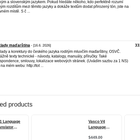
kým a slovenským jazykem. Pokud hledáte někoho, kdo perfektně rozumí
ým rozdílům mezi těmito jazyky a dokáže textům dodat přirozený tón, jste na
vném místě. S č ...
klady maďarština
33
- [16.6. 2026]
lady a korektury do českého jazyka rodilým mluvčím maďarštiny, OSVČ.
ážně texty technické - návody, katalogy, manuály, příručky. Také
spondence, smlouvy, lokalizace webových stránek. (Uvádím sazbu za 1 NS)
 na mém webu: http://tot ...