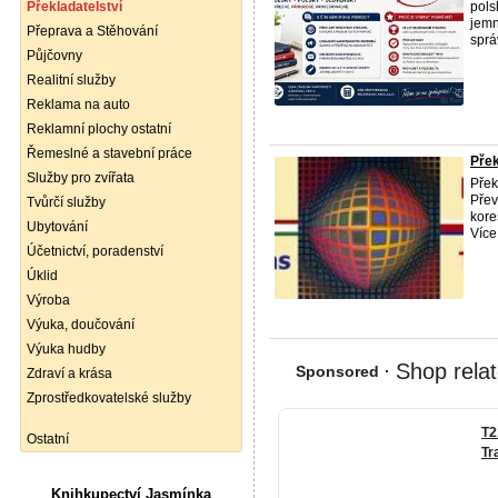
Překladatelství
pols
jemn
Přeprava a Stěhování
sprá
Půjčovny
Realitní služby
Reklama na auto
Reklamní plochy ostatní
Řemeslné a stavební práce
Pře
Služby pro zvířata
Přek
Přev
Tvůrčí služby
kore
Ubytování
Více
Účetnictví, poradenství
Úklid
Výroba
Výuka, doučování
Výuka hudby
Zdraví a krása
Zprostředkovatelské služby
Ostatní
Knihkupectví Jasmínka