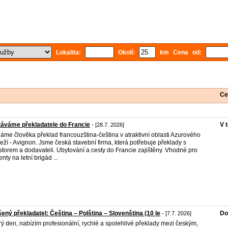
Lokalita:
Okolí:
km Cena od:
Ce
áváme překladatele do Francie
V 
- [28.7. 2026]
áme člověka překlad francouzština-čeština v atraktivní oblasti Azurového
eží - Avignon. Jsme česká stavební firma, která potřebuje překlady s
storem a dodavateli. Ubytování a cesty do Francie zajištěny. Vhodné pro
nty na letní brigád ...
ený překladatel: Čeština – Polština – Slovenština (10 le
Do
- [7.7. 2026]
ý den, nabízím profesionální, rychlé a spolehlivé překlady mezi českým,