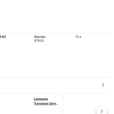
3 Kč
Blansko
73 x
679 61