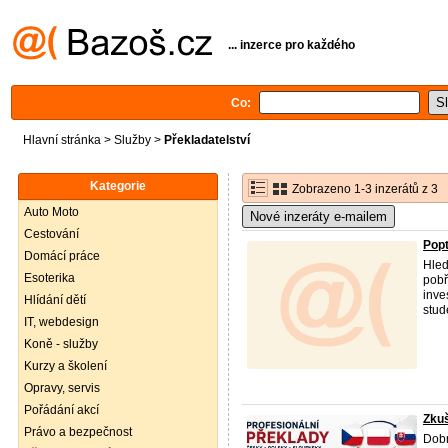
... inzerce pro každého
Co:
Hlavní stránka
>
Služby
>
Překladatelství
Kategorie
Zobrazeno 1-3 inzerátů z 3
Auto Moto
Nové inzeráty e-mailem
Cestování
Popt
Domácí práce
Hled
Esoterika
pobř
inve
Hlídání dětí
stude
IT, webdesign
Koně - služby
Kurzy a školení
Opravy, servis
Pořádání akcí
Zkuš
Právo a bezpečnost
Dobr