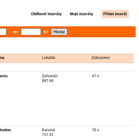
Oblíbené inzeráty
Moje inzeráty
Přidat inzerát
- do:
Kč
na
Lokalita
Zobrazeno
textu
Zahraničí
47 x
987 66
hodou
Karviná
76 x
737 01