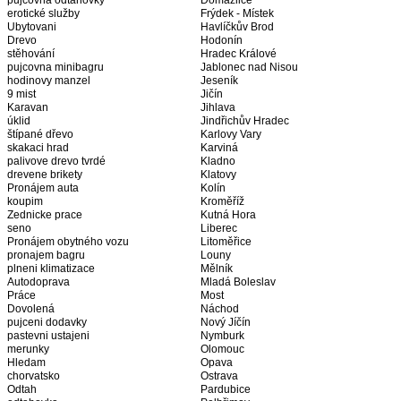
pujcovna odtahovky
Domažlice
erotické služby
Frýdek - Místek
Ubytovani
Havlíčkův Brod
Drevo
Hodonín
stěhování
Hradec Králové
pujcovna minibagru
Jablonec nad Nisou
hodinovy manzel
Jeseník
9 mist
Jičín
Karavan
Jihlava
úklid
Jindřichův Hradec
štípané dřevo
Karlovy Vary
skakaci hrad
Karviná
palivove drevo tvrdé
Kladno
drevene brikety
Klatovy
Pronájem auta
Kolín
koupim
Kroměříž
Zednicke prace
Kutná Hora
seno
Liberec
Pronájem obytného vozu
Litoměřice
pronajem bagru
Louny
plneni klimatizace
Mělník
Autodoprava
Mladá Boleslav
Práce
Most
Dovolená
Náchod
pujceni dodavky
Nový Jíčín
pastevni ustajeni
Nymburk
merunky
Olomouc
Hledam
Opava
chorvatsko
Ostrava
Odtah
Pardubice