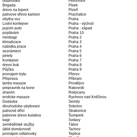
odtahovka
Pelhřimov
Brigada
Písek
drevo na topeni
Plzeň
palivove dřevo kamion
Prachatice
obytny vuz
Praha
Lodní kontejner
Praha - východ
pujcim auto
Praha - západ
poptávám
Praha 10
minibagr
Praha 2
klimatizace
Praha 3
nabidka prace
Praha 4
seznámení
Praha 5
pelety
Praha 6
Kontejner
Praha 7
drevo buk
Praha 8
Půjčka
Praha 9
pronajem bytu
Přerov
Přeprava
Příbram
tantra masaze
Prostějov
prepravnik na kone
Rakovník
shanim
Rokycany
eroticke masaze
Rychnov nad Kněžnou
Dodavka
Semily
dlouhodobe ubytovani
Sokolov
palivové dříví
Strakonice
palivove drevo kulatina
Šumperk
bagr
Svitavy
zemědělské služby
Tábor
úklid domácností
Tachov
pronájem odtahovky
Teplice