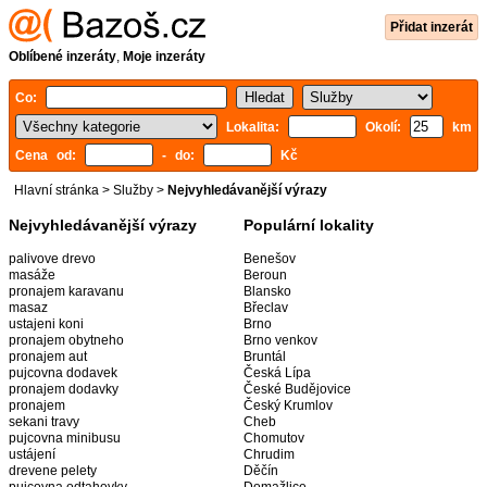
Přidat inzerát
Oblíbené inzeráty
,
Moje inzeráty
Co:
Lokalita:
Okolí:
km
Cena od:
- do:
Kč
Hlavní stránka
>
Služby
>
Nejvyhledávanější výrazy
Nejvyhledávanější výrazy
Populární lokality
palivove drevo
Benešov
masáže
Beroun
pronajem karavanu
Blansko
masaz
Břeclav
ustajeni koni
Brno
pronajem obytneho
Brno venkov
pronajem aut
Bruntál
pujcovna dodavek
Česká Lípa
pronajem dodavky
České Budějovice
pronajem
Český Krumlov
sekani travy
Cheb
pujcovna minibusu
Chomutov
ustájení
Chrudim
drevene pelety
Děčín