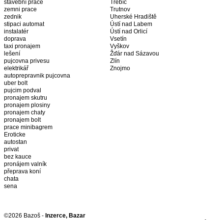
stavební práce
Třebíč
zemni prace
Trutnov
zednik
Uherské Hradiště
stipaci automat
Ústí nad Labem
instalatér
Ústí nad Orlicí
doprava
Vsetín
taxi pronajem
Vyškov
lešení
Žďár nad Sázavou
pujcovna privesu
Zlín
elektrikář
Znojmo
autoprepravnik pujcovna
uber bolt
pujcim podval
pronajem skutru
pronajem plosiny
pronajem chaty
pronajem bolt
prace minibagrem
Eroticke
autostan
privat
bez kauce
pronájem valník
přeprava koní
chata
sena
©2026 Bazoš -
Inzerce, Bazar