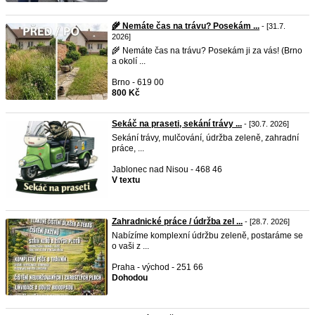
🌾 Nemáte čas na trávu? Posekám ...
- [31.7.
2026]
🌾 Nemáte čas na trávu? Posekám ji za vás! (Brno
a okolí ...
Brno - 619 00
800 Kč
Sekáč na praseti, sekání trávy ...
- [30.7. 2026]
Sekání trávy, mulčování, údržba zeleně, zahradní
práce, ...
Jablonec nad Nisou - 468 46
V textu
Zahradnické práce / údržba zel ...
- [28.7. 2026]
Nabízíme komplexní údržbu zeleně, postaráme se
o vaši z ...
Praha - východ - 251 66
Dohodou