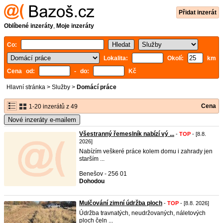
Přidat inzerát
Oblíbené inzeráty
,
Moje inzeráty
Co:
Lokalita:
Okolí:
km
Cena od:
- do:
Kč
Hlavní stránka
>
Služby
>
Domácí práce
Cena
1-20 inzerátů z 49
Nové inzeráty e-mailem
Všestranný řemeslník nabízí vý ...
-
TOP
- [8.8.
2026]
Nabízím veškeré práce kolem domu i zahrady jen
starším ...
Benešov - 256 01
Dohodou
Mulčování zimní údržba ploch
-
TOP
- [8.8. 2026]
Údržba travnatých, neudržovaných, náletových
ploch čeln ...