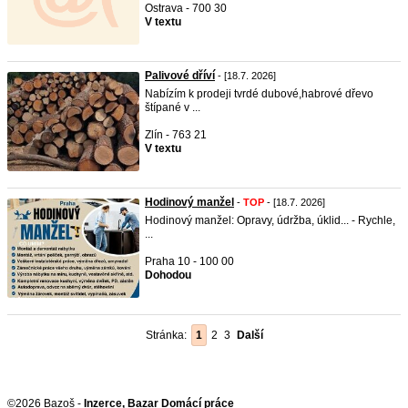
Ostrava - 700 30
V textu
Palivové dříví
- [18.7. 2026]
Nabízím k prodeji tvrdé dubové,habrové dřevo
štípané v ...
Zlín - 763 21
V textu
Hodinový manžel
-
TOP
- [18.7. 2026]
Hodinový manžel: Opravy, údržba, úklid... - Rychle,
...
Praha 10 - 100 00
Dohodou
Stránka:
1
2
3
Další
©2026 Bazoš -
Inzerce, Bazar Domácí práce