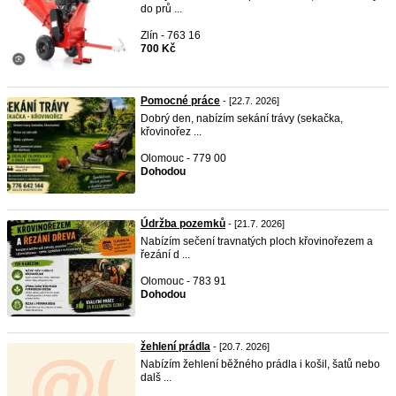
do prů ...
Zlín - 763 16
700 Kč
Pomocné práce
- [22.7. 2026]
Dobrý den, nabízím sekání trávy (sekačka,
křovinořez ...
Olomouc - 779 00
Dohodou
Údržba pozemků
- [21.7. 2026]
Nabízím sečení travnatých ploch křovinořezem a
řezání d ...
Olomouc - 783 91
Dohodou
žehlení prádla
- [20.7. 2026]
Nabízím žehlení běžného prádla i košil, šatů nebo
dalš ...