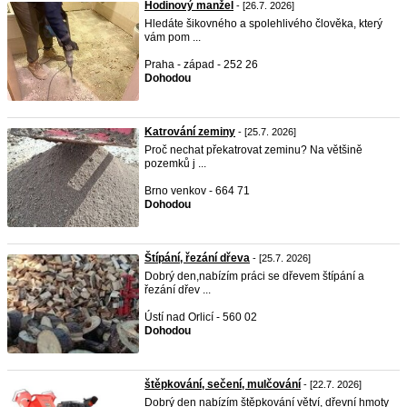
Hodinový manžel
- [26.7. 2026]
Hledáte šikovného a spolehlivého člověka, který
vám pom ...
Praha - západ - 252 26
Dohodou
Katrování zeminy
- [25.7. 2026]
Proč nechat překatrovat zeminu? Na většině
pozemků j ...
Brno venkov - 664 71
Dohodou
Štípání, řezání dřeva
- [25.7. 2026]
Dobrý den,nabízím práci se dřevem štípání a
řezání dřev ...
Ústí nad Orlicí - 560 02
Dohodou
štěpkování, sečení, mulčování
- [22.7. 2026]
Dobrý den nabízím štěpkování větví, dřevní hmoty