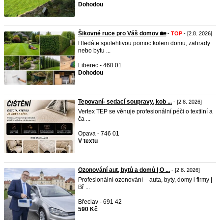
Dohodou
Šikovné ruce pro Váš domov 🏡
-
TOP
- [2.8. 2026]
Hledáte spolehlivou pomoc kolem domu, zahrady
nebo bytu ...
Liberec - 460 01
Dohodou
Tepovaní- sedací soupravy, kob ...
- [2.8. 2026]
Vertex TEP se věnuje profesionální péči o textilní a
ča ...
Opava - 746 01
V textu
Ozonování aut, bytů a domů | O ...
- [2.8. 2026]
Profesionální ozonování – auta, byty, domy i firmy |
Bř ...
Břeclav - 691 42
590 Kč