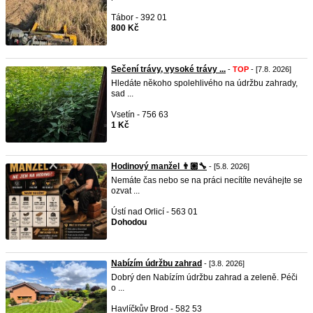
Tábor - 392 01
800 Kč
Sečení trávy, vysoké trávy ...
-
TOP
- [7.8. 2026]
Hledáte někoho spolehlivého na údržbu zahrady,
sad ...
Vsetín - 756 63
1 Kč
Hodinový manžel 👨🏼‍🔧
- [5.8. 2026]
Nemáte čas nebo se na práci necítíte neváhejte se
ozvat ...
Ústí nad Orlicí - 563 01
Dohodou
Nabízím údržbu zahrad
- [3.8. 2026]
Dobrý den Nabízím údržbu zahrad a zeleně. Péči
o ...
Havlíčkův Brod - 582 53