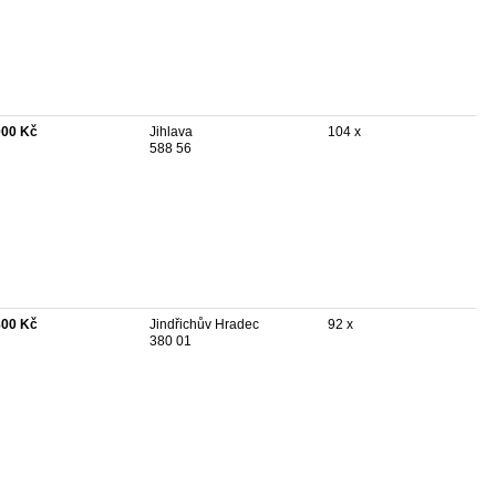
000 Kč
Jihlava
104 x
588 56
800 Kč
Jindřichův Hradec
92 x
380 01