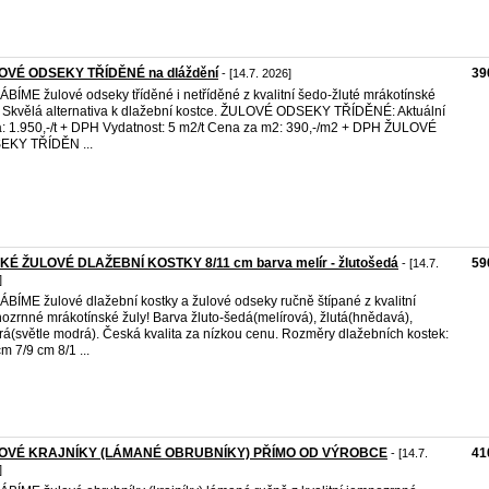
OVÉ ODSEKY TŘÍDĚNÉ na dláždění
39
- [14.7. 2026]
BÍME žulové odseky tříděné i netříděné z kvalitní šedo-žluté mrákotínské
. Skvělá alternativa k dlažební kostce. ŽULOVÉ ODSEKY TŘÍDĚNÉ: Aktuální
: 1.950,-/t + DPH Vydatnost: 5 m2/t Cena za m2: 390,-/m2 + DPH ŽULOVÉ
EKY TŘÍDĚN ...
KÉ ŽULOVÉ DLAŽEBNÍ KOSTKY 8/11 cm barva melír - žlutošedá
59
- [14.7.
]
BÍME žulové dlažební kostky a žulové odseky ručně štípané z kvalitní
ozrnné mrákotínské žuly! Barva žluto-šedá(melírová), žlutá(hnědavá),
á(světle modrá). Česká kvalita za nízkou cenu. Rozměry dlažebních kostek:
cm 7/9 cm 8/1 ...
OVÉ KRAJNÍKY (LÁMANÉ OBRUBNÍKY) PŘÍMO OD VÝROBCE
41
- [14.7.
]