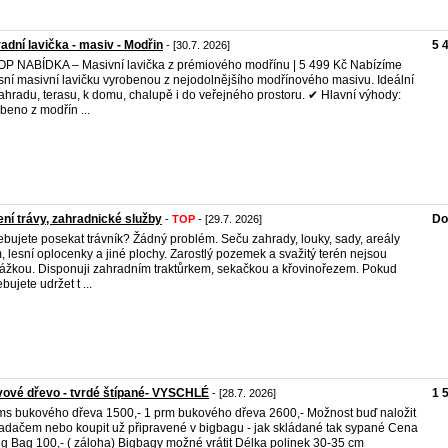
adní lavička - masiv - Modřin
5 
- [30.7. 2026]
OP NABÍDKA – Masivní lavička z prémiového modřínu | 5 499 Kč Nabízíme
sní masivní lavičku vyrobenou z nejodolnějšího modřínového masivu. Ideální
ahradu, terasu, k domu, chalupě i do veřejného prostoru. ✔ Hlavní výhody:
beno z modřín ...
ní trávy, zahradnické služby
Do
-
TOP
- [29.7. 2026]
ebujete posekat trávník? Žádný problém. Seču zahrady, louky, sady, areály
m, lesní oplocenky a jiné plochy. Zarostlý pozemek a svažitý terén nejsou
ážkou. Disponuji zahradním traktůrkem, sekačkou a křovinořezem. Pokud
bujete udržet t ...
vové dřevo - tvrdé štípané- VYSCHLÉ
1 
- [28.7. 2026]
ms bukového dřeva 1500,- 1 prm bukového dřeva 2600,- Možnost buď naložit
adačem nebo koupit už připravené v bigbagu - jak skládané tak sypané Cena
ig Bag 100,- ( záloha) Bigbagy možné vrátit Délka polinek 30-35 cm