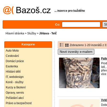
... inzerce pro každého
Co:
Hlavní stránka
>
Služby
>
Jihlava - Telč
Kategorie
Zobrazeno 1-20 inzerátů z 3
Auto Moto
Nové inzeráty e-mailem
Cestování
Pali
Domácí práce
Prod
Esoterika
latí
přev
Hlídání dětí
více 
IT, webdesign
Koně - služby
Kurzy a školení
Opravy, servis
Pořádání akcí
Vykl
Právo a bezpečnost
Dobr