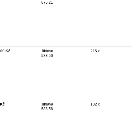
675 21
200 Kč
Jihlava
215 x
588 56
 Kč
Jihlava
132 x
588 56