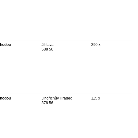
hodou
Jihlava
290 x
588 56
hodou
Jindřichův Hradec
115 x
378 56