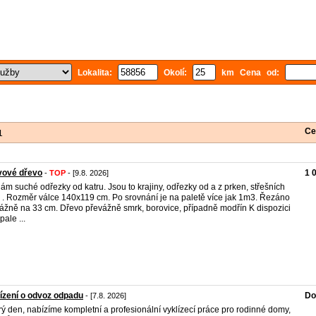
Lokalita:
Okolí:
km Cena od:
Ce
1
vové dřevo
1 
-
TOP
- [9.8. 2026]
ám suché odřezky od katru. Jsou to krajiny, odřezky od a z prken, střešních
, . . Rozměr válce 140x119 cm. Po srovnání je na paletě více jak 1m3. Řezáno
ážně na 33 cm. Dřevo převážně smrk, borovice, případně modřín K dispozici
pale ...
ízení o odvoz odpadu
Do
- [7.8. 2026]
ý den, nabízíme kompletní a profesionální vyklízecí práce pro rodinné domy,