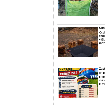
Ohn
Ocel
žáru
výšk
(nez
Zapů
🏴‍☠
fire
skák
je v