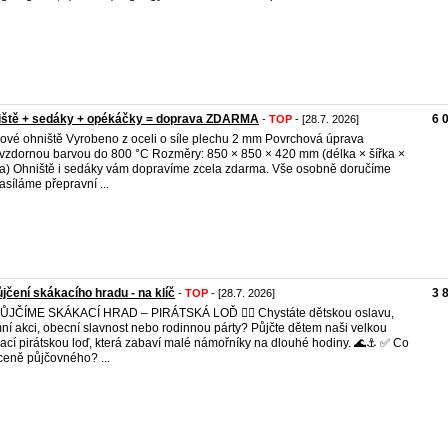
iště + sedáky + opékáčky = doprava ZDARMA
6 
-
TOP
- [28.7. 2026]
ové ohniště Vyrobeno z oceli o síle plechu 2 mm Povrchová úprava
vzdornou barvou do 800 °C Rozměry: 850 × 850 × 420 mm (délka × šířka ×
a) Ohniště i sedáky vám dopravíme zcela zdarma. Vše osobně doručíme
asíláme přepravní ...
jčení skákacího hradu - na klíč
3 
-
TOP
- [28.7. 2026]
️ PŮJČÍME SKÁKACÍ HRAD – PIRÁTSKÁ LOĎ 🏴‍☠️ Chystáte dětskou oslavu,
mní akci, obecní slavnost nebo rodinnou párty? Půjčte dětem naši velkou
ací pirátskou loď, která zabaví malé námořníky na dlouhé hodiny. 🌊⚓ ✅ Co
 ceně půjčovného? ...