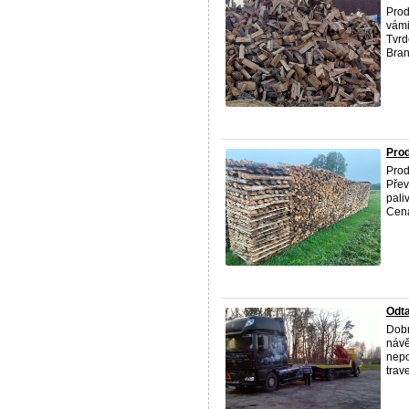
Prod
vámi
Tvrd
Bran
Pro
Prod
Přev
pali
Cena
Odta
Dobr
návě
nepo
trave