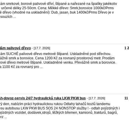
ám smrkové, borové palivové dříví, štípané a nařezané na špalíky jakékoliv
 určené délky 25-50cm. Cena: Měkké dřevo: Smrk,borovice 1000kč/Prms
é dřevo (vhodné na uskladnění): Dub, jasan, buk 1400kč/Prms Dřevo je v
souzích ...
dám palivové dřevo
1 
- [17.7. 2026]
ám SUCHÉ palivové dřevo metrové štípané. Uskladněné pod střechou.
ážně smrk a borovice. Cena 1200 Kč za rovnaný prostorový metr. Prodám
vové dřevo metrové štípané. Uskladněné venku. Převážně smrk a borovice.
 1100 Kč za rovnaný pro ...
h-dovoz-servis 24/7 hydraulická ruka LKW PKW bus
11
- [17.7. 2026]
ý den, nabízím práci hydraulickou rukou Odtahy tahačů kozlů tandemu
su autobusu LKW PKW BUS SOS 24 NONSTOP služby ! - odtah pojízdných i
jízdných vozidel, dodávek,strojů, těžkých břemen, kamionů, trakturů, bagrů,
rz ...