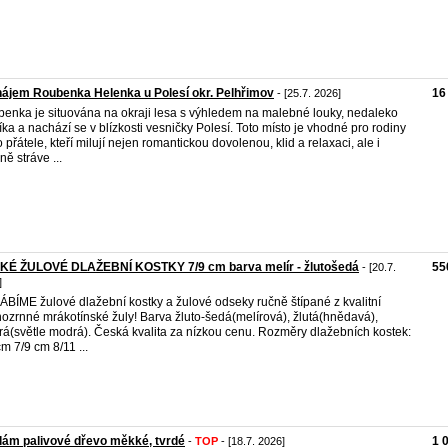
ájem Roubenka Helenka u Polesí okr. Pelhřimov
16
- [25.7. 2026]
enka je situována na okraji lesa s výhledem na malebné louky, nedaleko
íka a nachází se v blízkosti vesničky Polesí. Toto místo je vhodné pro rodiny
 přátele, kteří milují nejen romantickou dovolenou, klid a relaxaci, ale i
ně stráve ...
KÉ ŽULOVÉ DLAŽEBNÍ KOSTKY 7/9 cm barva melír - žlutošedá
55
- [20.7.
]
BÍME žulové dlažební kostky a žulové odseky ručně štípané z kvalitní
ozrnné mrákotínské žuly! Barva žluto-šedá(melírová), žlutá(hnědavá),
á(světle modrá). Česká kvalita za nízkou cenu. Rozměry dlažebních kostek:
cm 7/9 cm 8/11 ...
ám palivové dřevo měkké, tvrdé
1 
-
TOP
- [18.7. 2026]