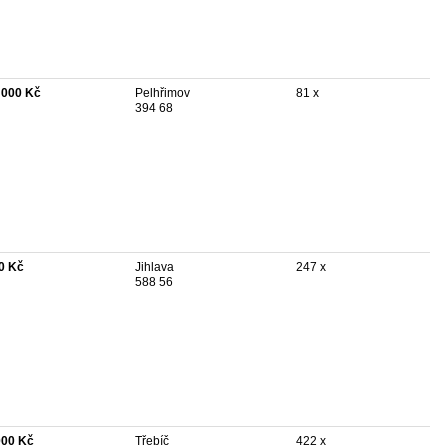
 000 Kč
Pelhřimov
81 x
394 68
0 Kč
Jihlava
247 x
588 56
000 Kč
Třebíč
422 x