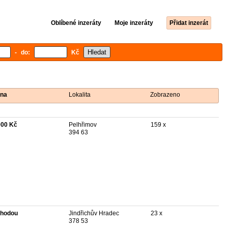
Oblíbené inzeráty
Moje inzeráty
Přidat inzerát
- do:
Kč
na
Lokalita
Zobrazeno
000 Kč
Pelhřimov
159 x
394 63
hodou
Jindřichův Hradec
23 x
378 53