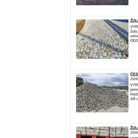
ŽUL
VYRÁ
žuly
cena
ODS
ČES
2026
VYRÁ
jemn
modr
4/6 
ŽUL
2026