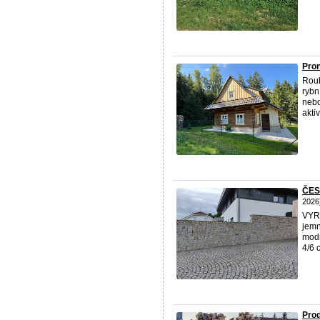
Pron
Roub
rybn
nebo
aktiv
ČES
2026
VYRÁ
jemn
modr
4/6 
Prod