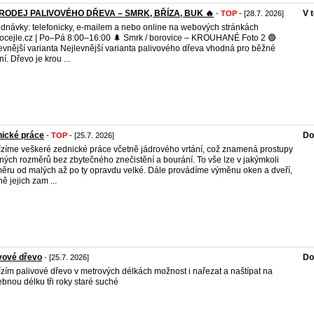
PRODEJ PALIVOVÉHO DŘEVA – SMRK, BŘÍZA, BUK 🔥
V 
-
TOP
- [28.7. 2026]
dnávky: telefonicky, e-mailem a nebo online na webových stránkách
ocejle.cz | Po–Pá 8:00–16:00 🌲 Smrk / borovice – KROUHANÉ Foto 2 🟢
evnější varianta Nejlevnější varianta palivového dřeva vhodná pro běžné
í. Dřevo je krou ...
nické práce
Do
-
TOP
- [25.7. 2026]
zíme veškeré zednické práce včetně jádrového vrtání, což znamená prostupy
ných rozměrů bez zbytečného znečistění a bourání. To vše lze v jakýmkoli
ěru od malých až po ty opravdu velké. Dále provádíme výměnu oken a dveří,
ně jejich zam ...
vové dřevo
Do
- [25.7. 2026]
zím palivové dřevo v metrových délkách možnost i nařezat a naštípat na
ebnou délku tři roky staré suché