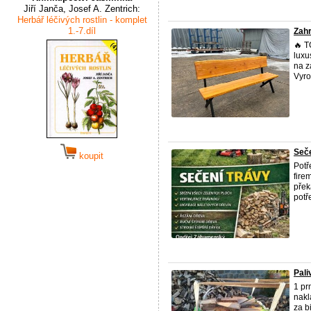
Jiří Janča, Josef A. Zentrich:
Herbář léčivých rostlin - komplet
1.-7.díl
Zahr
🔥 T
luxu
na z
Vyro
Seče
koupit
Potř
fire
přek
potře
Pali
1 pr
nakl
za b