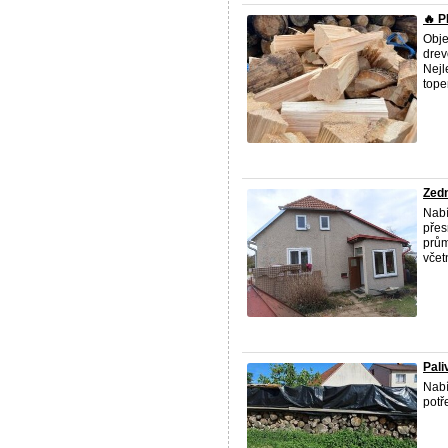
🔥 
Obje
drev
Nejl
topen
Zed
Nabí
přes
prům
včet
Pali
Nabí
potř