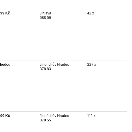
499 Kč
Jihlava
42 x
588 56
hodou
Jindřichův Hradec
227 x
378 83
500 Kč
Jindřichův Hradec
111 x
378 55