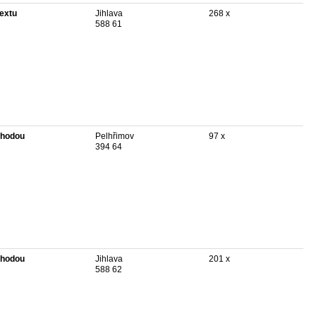
textu
Jihlava
268 x
588 61
hodou
Pelhřimov
97 x
394 64
hodou
Jihlava
201 x
588 62