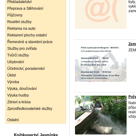
Překladatelství
byty
vykl
Přeprava a Stěhování
zame
Půjčovny
Realitní služby
Reklama na auto
Reklamní plochy ostatní
Řemeslné a stavební práce
Zemn
Služby pro zvířata
ZEM
Tvůrčí služby
Ubytování
Účetnictví, poradenství
Úklid
Výroba
Výuka, doučování
Výuka hudby
Poře
Zdraví a krása
Nabí
příp
Zprostředkovatelské služby
real
vždy 
Ostatní
Knihkupectví Jasmínka