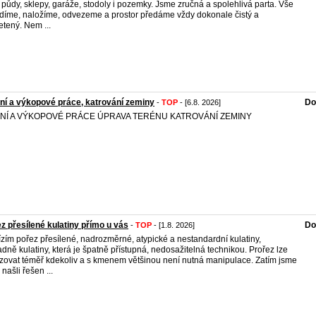
, půdy, sklepy, garáže, stodoly i pozemky. Jsme zručná a spolehlivá parta. Vše
idíme, naložíme, odvezeme a prostor předáme vždy dokonale čistý a
tený. Nem ...
í a výkopové práce, katrování zeminy
Do
-
TOP
- [6.8. 2026]
NÍ A VÝKOPOVÉ PRÁCE ÚPRAVA TERÉNU KATROVÁNÍ ZEMINY
z přesílené kulatiny přímo u vás
Do
-
TOP
- [1.8. 2026]
zím pořez přesílené, nadrozměrné, atypické a nestandardní kulatiny,
adně kulatiny, která je špatně přístupná, nedosažitelná technikou. Prořez lze
izovat téměř kdekoliv a s kmenem většinou není nutná manipulace. Zatím jsme
našli řešen ...