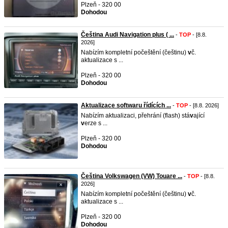
Plzeň - 320 00
Dohodou
Čeština Audi Navigation plus ( ...
-
TOP
- [8.8.
2026]
Nabízím kompletní počeštění (češtinu)
v
č.
aktualizace s ...
Plzeň - 320 00
Dohodou
Aktualizace softwaru řídících ...
-
TOP
- [8.8. 2026]
Nabízím aktualizaci, přehrání (flash) stá
v
ající
v
erze s ...
Plzeň - 320 00
Dohodou
Čeština Volkswagen (VW) Touare ...
-
TOP
- [8.8.
2026]
Nabízím kompletní počeštění (češtinu)
v
č.
aktualizace s ...
Plzeň - 320 00
Dohodou