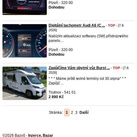
Plzeň - 320 00
Dohodou
Digitální tachometr Audi A6 (C ...
-
TOP
- [7.8.
2026]
Nabízím aktualizaci softwaru (SW) přístrojo
v
ého
panelu ...
Plzeň - 320 00
Dohodou
Zapůjčíme Vám obytný vůz Burst ...
-
TOP
- [7.8.
2026]
* * * Máme ještě
v
olné termíny od 30.srpna* * *
Zapůjč ...
Trutnov - 541 01
2 890 Kč
Stránka:
1
2
3
Další
©2026 Bazoš -
Inzerce, Bazar