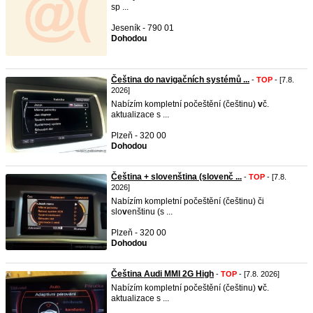
sp ...
Jeseník - 790 01
Dohodou
Čeština do navigačních systémů ...
-
TOP
- [7.8.
2026]
Nabízím kompletní počeštění (češtinu)
v
č.
aktualizace s ...
Plzeň - 320 00
Dohodou
Čeština + slovenština (slovenč ...
-
TOP
- [7.8.
2026]
Nabízím kompletní počeštění (češtinu) či
slo
v
enštinu (s ...
Plzeň - 320 00
Dohodou
Čeština Audi MMI 2G High
-
TOP
- [7.8. 2026]
Nabízím kompletní počeštění (češtinu)
v
č.
aktualizace s ...