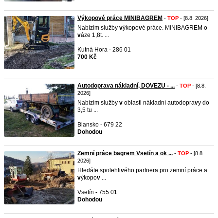
Výkopové práce MINIBAGREM
-
TOP
- [8.8. 2026]
Nabízím služby
v
ýkopo
v
é práce. MINIBAGREM o
v
áze 1,8t. ...
Kutná Hora - 286 01
700 Kč
Autodoprava nákladní, DOVEZU - ...
-
TOP
- [8.8.
2026]
Nabízím služby
v
oblasti nákladní autodopra
v
y do
3,5 tu ...
Blansko - 679 22
Dohodou
Zemní práce bagrem Vsetín a ok ...
-
TOP
- [8.8.
2026]
Hledáte spolehli
v
ého partnera pro zemní práce a
v
ýkopo
v
...
Vsetín - 755 01
Dohodou