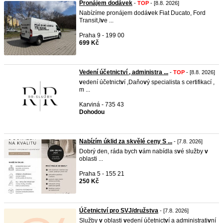
Pronájem dodávek
-
TOP
- [8.8. 2026]
Nabízíme pronájem dodá
v
ek Fiat Ducato, Ford
Transit,I
v
e ...
Praha 9 - 199 00
699 Kč
Vedení účetnictví , administra ...
-
TOP
- [8.8. 2026]
v
edení účetnict
v
í ,Daňo
v
ý specialista s certifikací ,
m ...
Karviná - 735 43
Dohodou
Nabízím úklid za skvělé ceny S ...
- [7.8. 2026]
Dobrý den, ráda bych
v
ám nabídla s
v
é služby
v
oblasti ...
Praha 5 - 155 21
250 Kč
Účetnictví pro SVJ/družstva
- [7.8. 2026]
Služby
v
oblasti
v
edení účetnict
v
í a administrati
v
ní