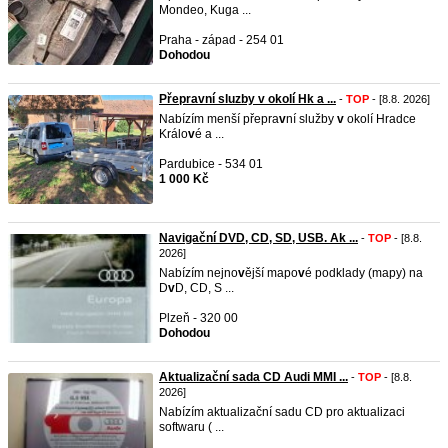
Mondeo, Kuga ...
Praha - západ - 254 01
Dohodou
Přepravní sluzby v okolí Hk a ...
-
TOP
- [8.8. 2026]
Nabízím menší přepra
v
ní služby
v
okolí Hradce
Králo
v
é a ...
Pardubice - 534 01
1 000 Kč
Navigační DVD, CD, SD, USB. Ak ...
-
TOP
- [8.8.
2026]
Nabízím nejno
v
ější mapo
v
é podklady (mapy) na
D
v
D, CD, S ...
Plzeň - 320 00
Dohodou
Aktualizační sada CD Audi MMI ...
-
TOP
- [8.8.
2026]
Nabízím aktualizační sadu CD pro aktualizaci
softwaru ( ...