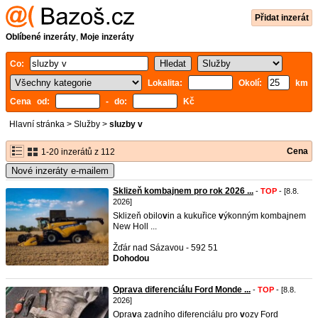
Přidat inzerát
Oblíbené inzeráty
,
Moje inzeráty
Co:
Lokalita:
Okolí:
km
Cena od:
- do:
Kč
Hlavní stránka
>
Služby
>
sluzby v
Cena
1-20 inzerátů z 112
Nové inzeráty e-mailem
Sklizeň kombajnem pro rok 2026 ...
-
TOP
- [8.8.
2026]
Sklizeň obilo
v
in a kukuřice
v
ýkonným kombajnem
New Holl ...
Žďár nad Sázavou - 592 51
Dohodou
Oprava diferenciálu Ford Monde ...
-
TOP
- [8.8.
2026]
Opra
v
a zadního diferenciálu pro
v
ozy Ford