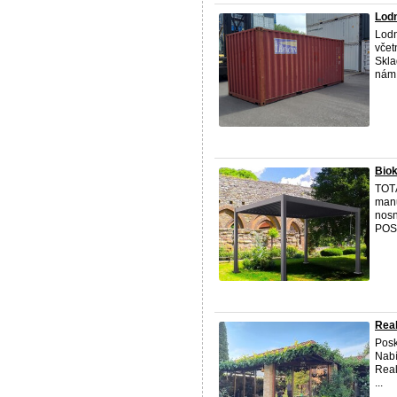
Lodn
Lodn
včet
Skla
nám,
Bio
TOTÁ
manu
nosn
POS
Real
Posk
Nabí
Real
...