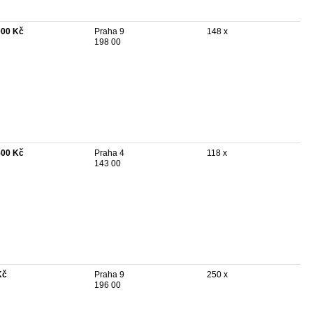
000 Kč
Praha 9
148 x
198 00
500 Kč
Praha 4
118 x
143 00
Kč
Praha 9
250 x
196 00