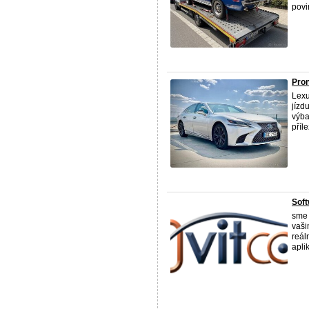
povi
Pron
Lexu
jízd
výba
příle
Soft
sme 
vaši
reál
aplik