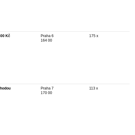
500 Kč
Praha 6
175 x
164 00
hodou
Praha 7
113 x
170 00