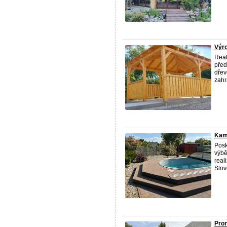
Výro
Real
před
dřev
zahra
Kam
Posk
výbě
real
Slov
Pron