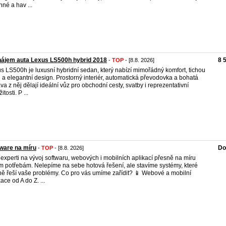
nné a hav ...
ájem auta Lexus LS500h hybrid 2018
8 
-
TOP
- [8.8. 2026]
s LS500h je luxusní hybridní sedan, který nabízí mimořádný komfort, tichou
u a elegantní design. Prostorný interiér, automatická převodovka a bohatá
va z něj dělají ideální vůz pro obchodní cesty, svatby i reprezentativní
žitosti. P ...
ware na míru
Do
-
TOP
- [8.8. 2026]
experti na vývoj softwaru, webových i mobilních aplikací přesně na míru
m potřebám. Nelepíme na sebe hotová řešení, ale stavíme systémy, které
ně řeší vaše problémy. Co pro vás umíme zařídit? 📱 Webové a mobilní
ace od A do Z. ...