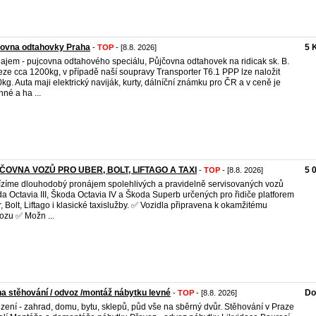
covna odtahovky Praha
5 
-
TOP
- [8.8. 2026]
ajem - pujcovna odtahového speciálu, Půjčovna odtahovek na ridicak sk. B.
ze cca 1200kg, v případě naší soupravy Transporter T6.1 PPP lze naložit
kg. Auta maji elektrický naviják, kurty, dálníční známku pro ČR a v ceně je
nné a ha ...
ČOVNA VOZŮ PRO UBER, BOLT, LIFTAGO A TAXI
5 
-
TOP
- [8.8. 2026]
zíme dlouhodobý pronájem spolehlivých a pravidelně servisovaných vozů
a Octavia III, Škoda Octavia IV a Škoda Superb určených pro řidiče platforem
, Bolt, Liftago i klasické taxislužby. ✅ Vozidla připravena k okamžitému
ozu ✅ Možn ...
a stěhování / odvoz /montáž nábytku levné
Do
-
TOP
- [8.8. 2026]
izení - zahrad, domu, bytu, sklepů, půd vše na sběrný dvůr. Stěhování v Praze