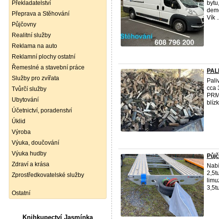
Překladatelství
bytu
demo
Přeprava a Stěhování
Vík ..
Půjčovny
Realitní služby
Reklama na auto
Reklamní plochy ostatní
Řemeslné a stavební práce
PAL
Služby pro zvířata
Pali
cca 
Tvůrčí služby
PRMS
Ubytování
blízk
Účetnictví, poradenství
Úklid
Výroba
Výuka, doučování
Výuka hudby
Půjč
Zdraví a krása
Nabí
2,5t
Zprostředkovatelské služby
limu
3,5tu
Ostatní
Knihkupectví Jasmínka