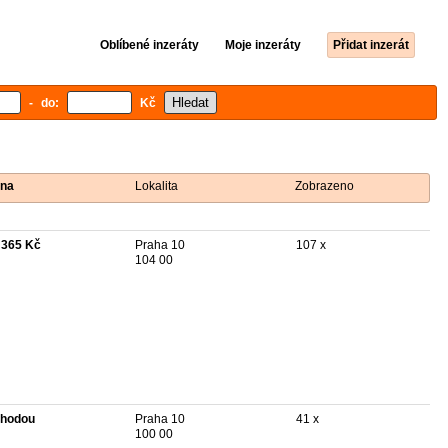
Oblíbené inzeráty
Moje inzeráty
Přidat inzerát
- do:
Kč
na
Lokalita
Zobrazeno
 365 Kč
Praha 10
107 x
104 00
hodou
Praha 10
41 x
100 00