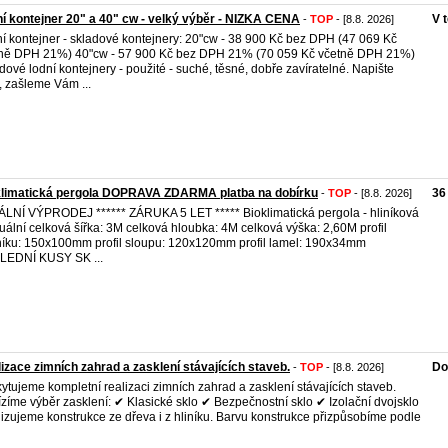
í kontejner 20" a 40" cw - velký výběr - NIZKA CENA
V 
-
TOP
- [8.8. 2026]
í kontejner - skladové kontejnery: 20"cw - 38 900 Kč bez DPH (47 069 Kč
ně DPH 21%) 40"cw - 57 900 Kč bez DPH 21% (70 059 Kč včetně DPH 21%)
dové lodní kontejnery - použité - suché, těsné, dobře zavíratelné. Napište
 zašleme Vám ...
klimatická pergola DOPRAVA ZDARMA platba na dobírku
36
-
TOP
- [8.8. 2026]
LNÍ VÝPRODEJ ****** ZÁRUKA 5 LET ***** Bioklimatická pergola - hliníková
ální celková šířka: 3M celková hloubka: 4M celková výška: 2,60M profil
íku: 150x100mm profil sloupu: 120x120mm profil lamel: 190x34mm
LEDNÍ KUSY SK ...
izace zimních zahrad a zasklení stávajících staveb.
Do
-
TOP
- [8.8. 2026]
ytujeme kompletní realizaci zimních zahrad a zasklení stávajících staveb.
zíme výběr zasklení: ✔ Klasické sklo ✔ Bezpečnostní sklo ✔ Izolační dvojsklo
izujeme konstrukce ze dřeva i z hliníku. Barvu konstrukce přizpůsobíme podle