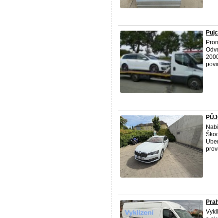
Puj
Pron
Odve
2000
povi
PŮJ
Nabí
Škod
Uber
prov
Prah
Vykl