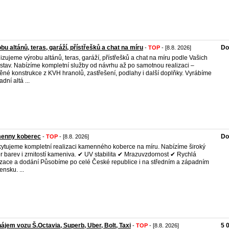
bu altánů, teras, garáží, přístřešků a chat na míru
Do
-
TOP
- [8.8. 2026]
izujeme výrobu altánů, teras, garáží, přístřešků a chat na míru podle Vašich
stav. Nabízíme kompletní služby od návrhu až po samotnou realizaci –
ěné konstrukce z KVH hranolů, zastřešení, podlahy i další doplňky. Vyrábíme
dní altá ...
enny koberec
Do
-
TOP
- [8.8. 2026]
ytujeme kompletní realizaci kamenného koberce na míru. Nabízíme široký
r barev i zrnitostí kameniva. ✔ UV stabilita ✔ Mrazuvzdornost ✔ Rychlá
izace a dodání Působíme po celé České republice i na středním a západním
ensku. ...
ájem vozu Š.Octavia, Superb, Uber, Bolt, Taxi
5 
-
TOP
- [8.8. 2026]