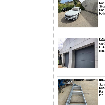
Nabí
Škod
Uber
bude
GAR
Gará
funk
cena
❗️B
Samo
KUSY
Rám 
lož ..