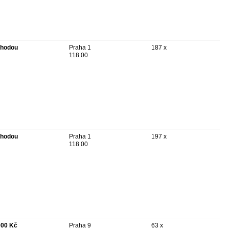
hodou
Praha 1
187 x
118 00
hodou
Praha 1
197 x
118 00
000 Kč
Praha 9
63 x