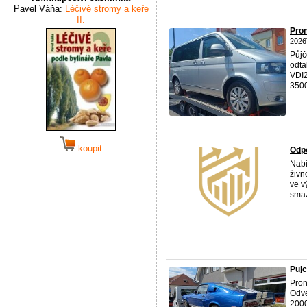
Pavel Váňa:
Léčivé stromy a keře
II.
Pron
2026
Půjč
odta
VDI2
3500
koupit
Odpo
Nabí
živn
ve v
smaz
Puj
Pron
Odve
2000