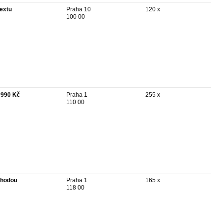
textu
Praha 10
120 x
100 00
 990 Kč
Praha 1
255 x
110 00
hodou
Praha 1
165 x
118 00