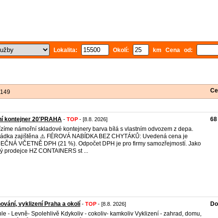
Lokalita:
Okolí:
km Cena od:
Ce
 149
ní kontejner 20'PRAHA
68
-
TOP
- [8.8. 2026]
zíme námořní skladové kontejnery barva bílá s vlastním odvozem z depa.
ládka zajištěna ⚠️ FÉROVÁ NABÍDKA BEZ CHYTÁKŮ: Uvedená cena je
ČNÁ VČETNĚ DPH (21 %). Odpočet DPH je pro firmy samozřejmostí. Jako
ý prodejce HZ CONTAINERS st ...
ování, vyklizení Praha a okolí
Do
-
TOP
- [8.8. 2026]
le - Levně- Spolehlivě Kdykoliv - cokoliv- kamkoliv Vyklizení - zahrad, domu,