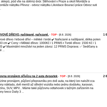
, sklepů, půd vše na sběrný dvůr. Stěhování v Praze a okolí Montáže a
ntáže nábytku Převoz - odvoz nábytku Likvidace Bourací práce Odvoz suti
.
IVOVÉ DŘEVO, naštipané, nařezané.
1 
-
TOP
- [8.8. 2026]
vové dřevo / krbové dříví – měkké i tvrdé ✔️ Nařezané a naštípané, délka polen
33 cm ✔️ Ceny: • Měkké dřevo: 1000Kč / 1 PRMS • Tvrdé dřevo: 1500 Kč / 1
 ✔️ Maximální množství na jeden závoz: 12 PRMS Doprava: ✅ Sedlčany a
é ...
ovna pronájem přívěsu na 2 auta dvouvlek
2 
-
TOP
- [8.8. 2026]
zíme pronájem, půjčení přepravníku pro dvě auta, na který lze naložit cca
uny nákladu, dvě menší až střední vozidla nebo jednu dodávku, karavan,
zínu, SUV, MPV... Máme také půjčovnu odtahovek s tažným zařízením na
ny Iveco Daily 3 ...