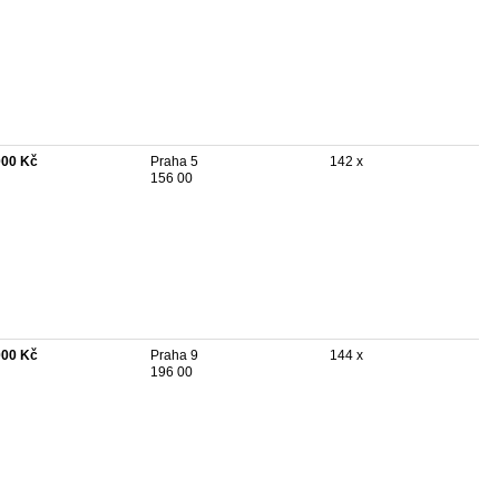
000 Kč
Praha 5
142 x
156 00
000 Kč
Praha 9
144 x
196 00