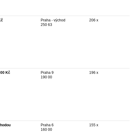
Kč
Praha - východ
206 x
250 63
000 Kč
Praha 9
196 x
190 00
hodou
Praha 6
155 x
160 00