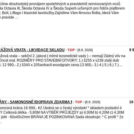
zíme dlouhodobý pronájem spolehlivých a pravidelně servisovaných vozů
a Octavia III, Škoda Octavia IV a Škoda Superb určených pro řidiče platforem
, Bolt, Liftago i klasické taxislužby.Zajistíme Vám férovou flotila, která Vám
 pravide ...
ÁŽOVÁ VRATA - LIKVIDACE SKLADU
9 
-
TOP
- [8.8. 2026]
žová vrata – sekční 2. jakost ( mírné kosmetické vady ) – nemají žádný vliv na
čnost vrat. ROZMĚRY PRO STAVEBNÍ OTVORY: 1.) š255 x v238 zlatý dub
: 12 990,- 2.) š340 x 205antracit woodgrain cena:13 900,- 3.) 4.) 5.) 6.) 7.) ...
RÁNY - SAMONOSNÉ ❗️DOPRAVA ZDARMA ❗️
16
-
TOP
- [8.8. 2026]
nosná brána 16 999,- Kč !Jedná se o český výrobek! * skladem poslední 4
 Celková délka - 5,80M NA VÝBĚR PRŮJEZDY a) 4,00M b) 4,20M c) 4,30M
jekl - 60x40x2mm BRÁNA JE POZINKOVANÁ Sada obsahuje: * C profil * 2x
.