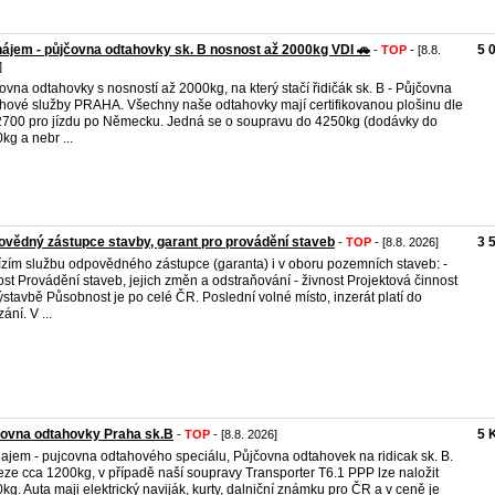
ájem - půjčovna odtahovky sk. B nosnost až 2000kg VDI 🚗
5 
-
TOP
- [8.8.
]
ovna odtahovky s nosností až 2000kg, na který stačí řidičák sk. B - Půjčovna
hové služby PRAHA. Všechny naše odtahovky mají certifikovanou plošinu dle
700 pro jízdu po Německu. Jedná se o soupravu do 4250kg (dodávky do
kg a nebr ...
vědný zástupce stavby, garant pro provádění staveb
3 
-
TOP
- [8.8. 2026]
zím službu odpovědného zástupce (garanta) i v oboru pozemních staveb: -
ost Provádění staveb, jejich změn a odstraňování - živnost Projektová činnost
ýstavbě Působnost je po celé ČR. Poslední volné místo, inzerát platí do
ání. V ...
covna odtahovky Praha sk.B
5 
-
TOP
- [8.8. 2026]
ajem - pujcovna odtahového speciálu, Půjčovna odtahovek na ridicak sk. B.
ze cca 1200kg, v případě naší soupravy Transporter T6.1 PPP lze naložit
kg. Auta maji elektrický naviják, kurty, dalniční známku pro ČR a v ceně je