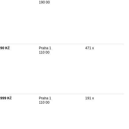
190 00
990 Kč
Praha 1
471 x
110 00
 999 Kč
Praha 1
191 x
110 00