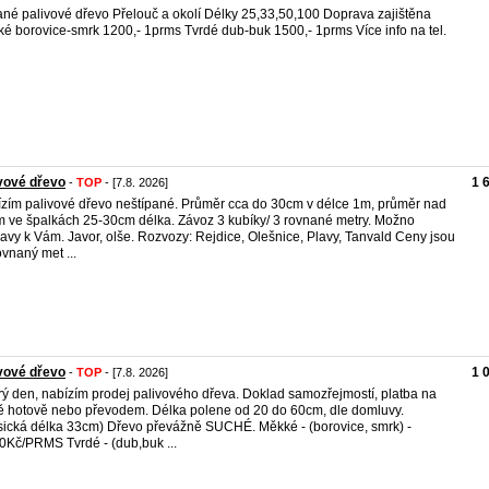
ané palivové dřevo Přelouč a okolí Délky 25,33,50,100 Doprava zajištěna
é borovice-smrk 1200,- 1prms Tvrdé dub-buk 1500,- 1prms Více info na tel.
vové dřevo
1 
-
TOP
- [7.8. 2026]
zím palivové dřevo neštípané. Průměr cca do 30cm v délce 1m, průměr nad
 ve špalkách 25-30cm délka. Závoz 3 kubíky/ 3 rovnané metry. Možno
avy k Vám. Javor, olše. Rozvozy: Rejdice, Olešnice, Plavy, Tanvald Ceny jsou
ovnaný met ...
vové dřevo
1 
-
TOP
- [7.8. 2026]
ý den, nabízím prodej palivového dřeva. Doklad samozřejmostí, platba na
ě hotově nebo převodem. Délka polene od 20 do 60cm, dle domluvy.
sická délka 33cm) Dřevo převážně SUCHÉ. Měkké - (borovice, smrk) -
0Kč/PRMS Tvrdé - (dub,buk ...