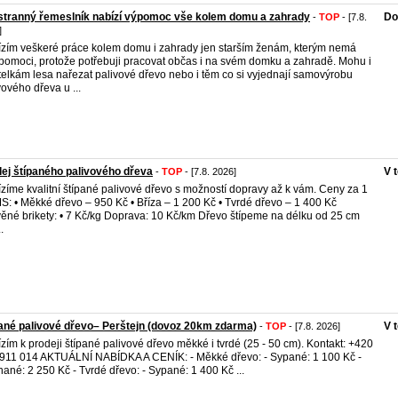
tranný řemeslník nabízí výpomoc vše kolem domu a zahrady
Do
-
TOP
- [7.8.
]
zím veškeré práce kolem domu i zahrady jen starším ženám, kterým nemá
pomoci, protože potřebuji pracovat občas i na svém domku a zahradě. Mohu i
telkám lesa nařezat palivové dřevo nebo i těm co si vyjednají samovýrobu
vového dřeva u ...
ej štípaného palivového dřeva
V 
-
TOP
- [7.8. 2026]
zíme kvalitní štípané palivové dřevo s možností dopravy až k vám. Ceny za 1
: • Měkké dřevo – 950 Kč • Bříza – 1 200 Kč • Tvrdé dřevo – 1 400 Kč
ěné brikety: • 7 Kč/kg Doprava: 10 Kč/km Dřevo štípeme na délku od 25 cm
.
ané palivové dřevo– Perštejn (dovoz 20km zdarma)
V 
-
TOP
- [7.8. 2026]
zím k prodeji štípané palivové dřevo měkké i tvrdé (25 - 50 cm). Kontakt: +420
911 014 AKTUÁLNÍ NABÍDKA A CENÍK: - Měkké dřevo: - Sypané: 1 100 Kč -
ané: 2 250 Kč - Tvrdé dřevo: - Sypané: 1 400 Kč ...