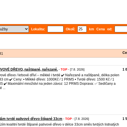
Lokalita:
Okolí:
km Cena od:
Ce
41
IVOVÉ DŘEVO, naštipané, nařezané.
1 
-
TOP
- [7.8. 2026]
vové dřevo / krbové dříví – měkké i tvrdé ✔️ Nařezané a naštípané, délka polen
33 cm ✔️ Ceny: • Měkké dřevo: 1000Kč / 1 PRMS • Tvrdé dřevo: 1500 Kč / 1
 ✔️ Maximální množství na jeden závoz: 12 PRMS Doprava: ✅ Sedlčany a
é ...
ám tvrdé palivové dřevo štípané 33cm
1 
-
TOP
- [7.8. 2026]
zím kvalitní tvrdé štípané palivové dřevo v délce 33cm směs tvrdých listnatých