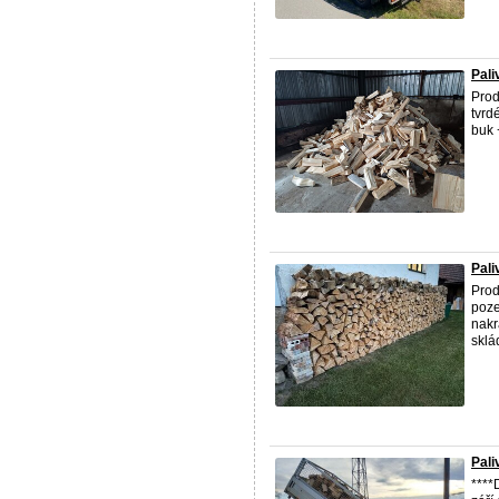
Pali
Prod
tvrd
buk 
Pali
Prod
poze
nakr
sklá
Pali
****