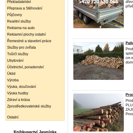
Překladatelství
dřev
přív
Přeprava a Stěhování
Půjčovny
Realitní služby
Reklama na auto
Reklamní plochy ostatní
Řemeslné a stavební práce
Pali
Služby pro zvířata
Prod
spli
Tvůrčí služby
cm n
Ubytování
doml
Účetnictví, poradenství
Úklid
Výroba
Výuka, doučování
Výuka hudby
Prod
Zdraví a krása
Pro
PLU
Zprostředkovatelské služby
ZAJ
Pros
Ostatní
Knihkupectví Jasmínka