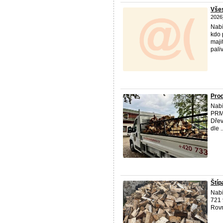
Všes
2026
Nabí
kdo 
maji
pali
Prod
Nabí
PRMS
Dřev
dle ..
Štíp
Nabí
721 
Rovn