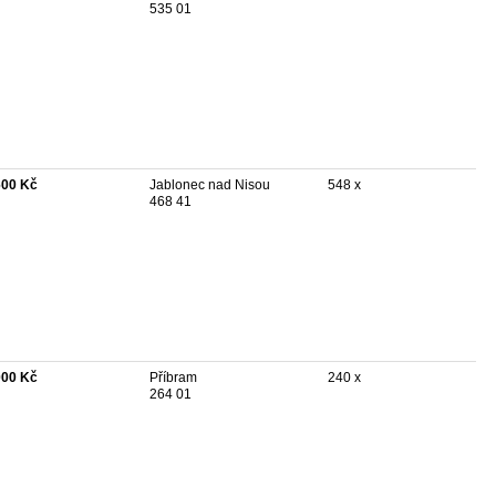
535 01
600 Kč
Jablonec nad Nisou
548 x
468 41
000 Kč
Příbram
240 x
264 01