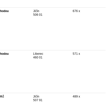
hodou
Jičín
676 x
506 01
hodou
Liberec
571 x
460 01
 Kč
Jičín
489 x
507 91