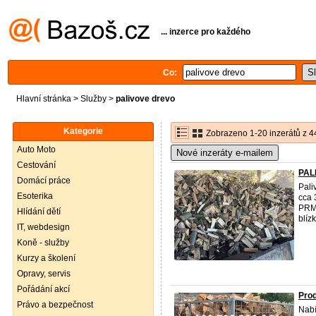
... inzerce pro každého
Co:
Hlavní stránka
>
Služby
>
palivove drevo
Kategorie
Zobrazeno 1-20 inzerátů z 4
Auto Moto
Nové inzeráty e-mailem
Cestování
PAL
Domácí práce
Pali
Esoterika
cca 
PRMS
Hlídání dětí
blízk
IT, webdesign
Koně - služby
Kurzy a školení
Opravy, servis
Pořádání akcí
Prod
Právo a bezpečnost
Nabí