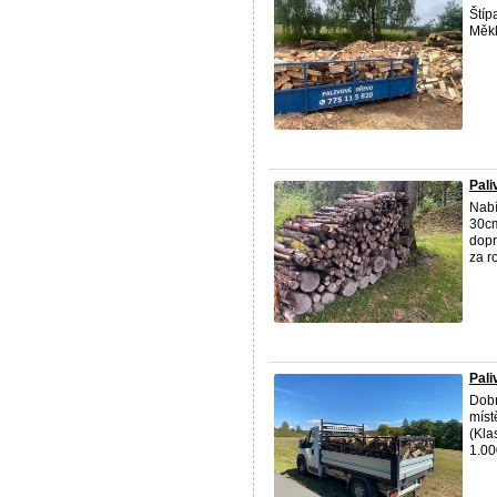
Štíp
Měkk
Pali
Nabí
30cm
dopr
za r
Pali
Dobr
míst
(Kla
1.00