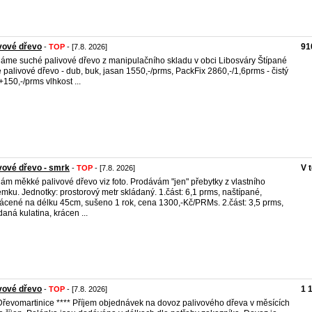
vové dřevo
91
-
TOP
- [7.8. 2026]
áme suché palivové dřevo z manipulačního skladu v obci Libosváry Štípané
é palivové dřevo - dub, buk, jasan 1550,-/prms, PackFix 2860,-/1,6prms - čistý
+150,-/prms vlhkost ...
vové dřevo - smrk
V 
-
TOP
- [7.8. 2026]
ám měkké palivové dřevo viz foto. Prodávám "jen" přebytky z vlastního
mku. Jednotky: prostorový metr skládaný. 1.část: 6,1 prms, naštípané,
ácené na délku 45cm, sušeno 1 rok, cena 1300,-Kč/PRMs. 2.část: 3,5 prms,
daná kulatina, krácen ...
vové dřevo
1 
-
TOP
- [7.8. 2026]
Dřevomartinice **** Příjem objednávek na dovoz palivového dřeva v měsících