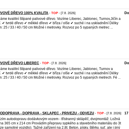
IVOVÉ DŘEVO 100% KVALITA
Do
-
TOP
- [7.8. 2026]
áme kvalitní štípané palivové dřevo. Vozíme Liberec, Jablonec, Turnov,Jičín a
í. ✔ tvrdé dřevo ✔ měkké dřevo ✔ bříza / olše ✔ suché i na uskladnění Délky
n: 25 / 33 / 40 / 50 cm Možné i metrovky. Rozvoz po 5 sypaných metrec ...
IVOVÉ DŘEVO LIBEREC
Do
-
TOP
- [7.8. 2026]
áme kvalitní štípané palivové dřevo. Vozíme Liberec, Jablonec, Turnov a
í. ✔ tvrdé dřevo ✔ měkké dřevo ✔ bříza / olše ✔ suché i na uskladnění Délky
n: 25 / 33 / 40 / 50 cm Možné i metrovky. Rozvoz po 5 sypaných metrech. Fé ...
ODOPRAVA - DOPRAVA - SKLAPEC - PRIVEZU - ODVEZU
17
-
TOP
- [7.8. 2026]
zím autodopravu dodávkovým vozem - třístranný sklápěč, dvojmontáž. Ložná
ha 365 cm x 214 cm Provádím přepravu sypkého a stavebního materiálu do 3t
ze samotné vozidlo). Tažné zařízení na 2,8t. Beton, písky, štěrky, suť, ale i jiný