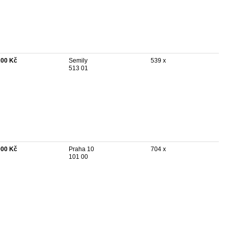
200 Kč
Semily
539 x
513 01
000 Kč
Praha 10
704 x
101 00