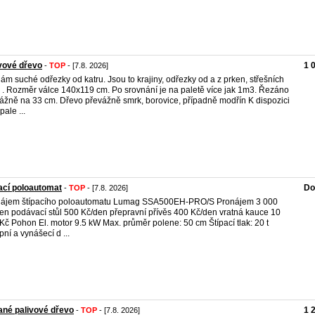
vové dřevo
1 
-
TOP
- [7.8. 2026]
ám suché odřezky od katru. Jsou to krajiny, odřezky od a z prken, střešních
, . . Rozměr válce 140x119 cm. Po srovnání je na paletě více jak 1m3. Řezáno
ážně na 33 cm. Dřevo převážně smrk, borovice, případně modřín K dispozici
pale ...
ací poloautomat
Do
-
TOP
- [7.8. 2026]
nájem štípacího poloautomatu Lumag SSA500EH-PRO/S Pronájem 3 000
en podávací stůl 500 Kč/den přepravní přívěs 400 Kč/den vratná kauce 10
Kč Pohon El. motor 9.5 kW Max. průměr polene: 50 cm Štípací tlak: 20 t
pní a vynášecí d ...
ané palivové dřevo
1 
-
TOP
- [7.8. 2026]