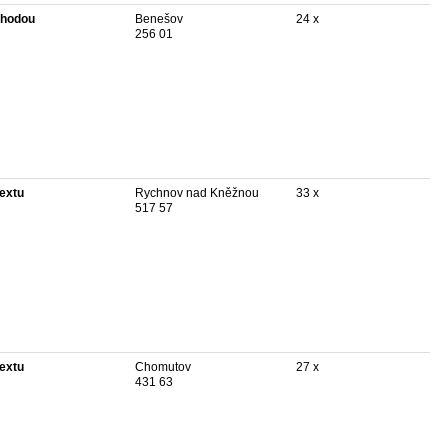
hodou
Benešov
24 x
256 01
textu
Rychnov nad Kněžnou
33 x
517 57
textu
Chomutov
27 x
431 63