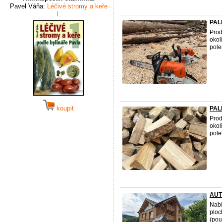
Pavel Váňa:
Léčivé stromy a keře
I.
PAL
Prod
okol
pole
koupit
PAL
Prod
okol
pole
AUT
Nabí
ploc
(pou