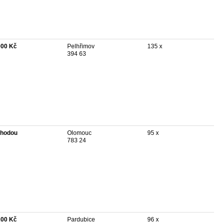
000 Kč
Pelhřimov
135 x
394 63
hodou
Olomouc
95 x
783 24
200 Kč
Pardubice
96 x