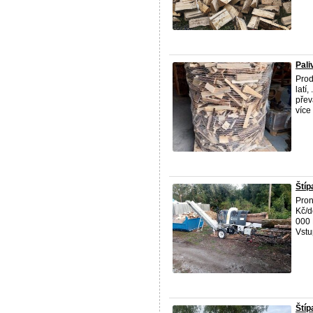
Pali
Prod
latí
přev
více 
Štíp
Pro
Kč/d
000 
Vstu
Štíp