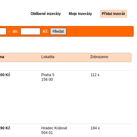
Oblíbené inzeráty
Moje inzeráty
Přidat inzerát
- do:
Kč
na
Lokalita
Zobrazeno
000 Kč
Praha 5
112 x
156 00
590 Kč
Hradec Králové
184 x
504 01