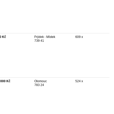
0 Kč
Frýdek - Místek
609 x
739 41
 000 Kč
Olomouc
524 x
783 24