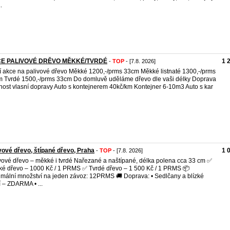
.
E PALIVOVÉ DRĚVO MĚKKÉ/TVRDÉ
1 
-
TOP
- [7.8. 2026]
í akce na palivové dřevo Měkké 1200,-/prms 33cm Měkké listnaté 1300,-/prms
 Tvrdé 1500,-/prms 33cm Do domluvě uděláme dřevo dle vaši délky Doprava
ost vlasní dopravy Auto s kontejnerem 40kč/km Kontejner 6-10m3 Auto s kar
vové dřevo, štípané dřevo, Praha
1 
-
TOP
- [7.8. 2026]
vové dřevo – měkké i tvrdé Nařezané a naštípané, délka polena cca 33 cm ✅
é dřevo – 1000 Kč / 1 PRMS ✅ Tvrdé dřevo – 1 500 Kč / 1 PRMS 📦
mální množství na jeden závoz: 12PRMS 🚚 Doprava: • Sedlčany a blízké
í – ZDARMA • ...