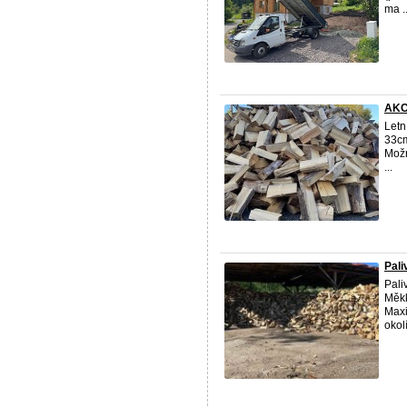
ma ..
AKC
Letn
33cm
Možn
...
Pali
Pali
Měkk
Maxi
okol