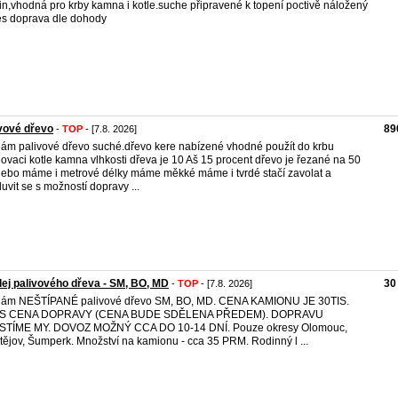
in,vhodná pro krby kamna i kotle.suche připravené k topení poctivě náložený
ěs doprava dle dohody
vové dřevo
89
-
TOP
- [7.8. 2026]
ám palivové dřevo suché.dřevo kere nabízené vhodné použít do krbu
novaci kotle kamna vlhkosti dřeva je 10 Aš 15 procent dřevo je řezané na 50
ebo máme i metrové délky máme měkké máme i tvrdé stačí zavolat a
uvit se s možností dopravy ...
ej palivového dřeva - SM, BO, MD
30
-
TOP
- [7.8. 2026]
dám NEŠTÍPANÉ palivové dřevo SM, BO, MD. CENA KAMIONU JE 30TIS.
S CENA DOPRAVY (CENA BUDE SDĚLENA PŘEDEM). DOPRAVU
ISTÍME MY. DOVOZ MOŽNÝ CCA DO 10-14 DNÍ. Pouze okresy Olomouc,
tějov, Šumperk. Množství na kamionu - cca 35 PRM. Rodinný l ...