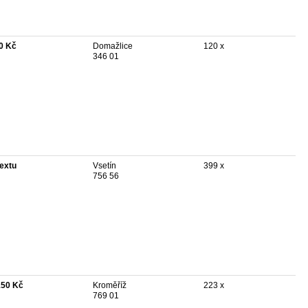
0 Kč
Domažlice
120 x
346 01
textu
Vsetín
399 x
756 56
150 Kč
Kroměříž
223 x
769 01