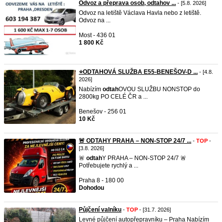
Odvoz a přeprava osob, odtahov ...
- [5.8. 2026]
Odvoz na letiště Václava Havla nebo z letiště.
Odvoz na ...
Most - 436 01
1 800 Kč
⭐ODTAHOVÁ SLUŽBA E55-BENEŠOV-D ...
- [4.8.
2026]
Nabízím
odtah
OVOU SLUŽBU NONSTOP do
2800kg PO CELÉ ČR a ...
Benešov - 256 01
10 Kč
🚨 ODTAHY PRAHA – NON-STOP 24/7 ...
-
TOP
-
[3.8. 2026]
🚨
odtah
Y PRAHA – NON-STOP 24/7 🚨
Potřebujete rychlý a ...
Praha 8 - 180 00
Dohodou
Půjčení valníku
-
TOP
- [31.7. 2026]
Levné půjčení autopřepravníku – Praha Nabízím