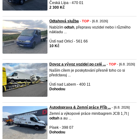
Česká Lípa - 470 01
2 300 Kč
Odtahová služba
-
TOP
- [6.8. 2026]
Nabízím
odtah
, přepravu vozidel nebo i různého
nákladu ...
Ústí nad Orlicí - 561 66
10 Kč
Dovoz a vývoz vozidel po celé ...
-
TOP
- [6.8. 2026]
Naším cílem je poskytování přesně toho co si
předctavuj ...
Ústí nad Labem - 400 11
Dohodou
Autodoprava & Zemní práce Příb ...
- [6.8. 2026]
Zemní a výkopové práce minibagrem JCB 1,7t |
odtah
a au ...
Písek - 398 07
Dohodou