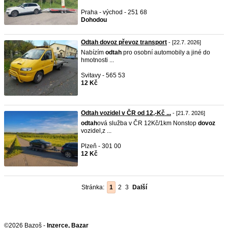
Praha - východ - 251 68
Dohodou
Odtah dovoz převoz transport
- [22.7. 2026]
Nabízím
odtah
pro osobní automobily a jiné do
hmotnosti ...
Svitavy - 565 53
12 Kč
Odtah vozidel v ČR od 12,-Kč ...
- [21.7. 2026]
odtah
ová služba v ČR 12Kč/1km Nonstop
dovoz
vozidel,z ...
Plzeň - 301 00
12 Kč
Stránka:
1
2
3
Další
©2026 Bazoš -
Inzerce, Bazar