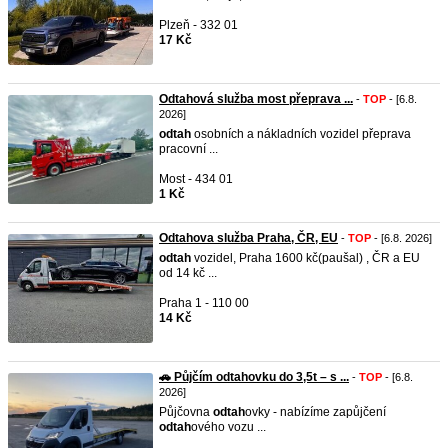
Plzeň - 332 01
17 Kč
Odtahová služba most přeprava ...
-
TOP
- [6.8.
2026]
odtah
osobních a nákladních vozidel přeprava
pracovní ...
Most - 434 01
1 Kč
Odtahova služba Praha, ČR, EU
-
TOP
- [6.8. 2026]
odtah
vozidel, Praha 1600 kč(paušal) , ČR a EU
od 14 kč ...
Praha 1 - 110 00
14 Kč
🚗 Půjčím odtahovku do 3,5t – s ...
-
TOP
- [6.8.
2026]
Půjčovna
odtah
ovky - nabízíme zapůjčení
odtah
ového vozu ...