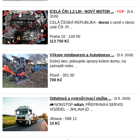
|CELÁ ČR| 1.2 LiH - NOVÝ MOTOR ...
-
TOP
- [5.8.
2026]
CELÁ ČESKÁ REPUBLIKA -
dovoz
v ceně v rámci
celé ČR. Pí ...
Praha 10 - 100 00
113 750 Kč
Výkopy minibagrem a Autodoprav ...
- [5.8. 2026]
Dobrý den, plánujete úpravy kolem domu, na
zahradě nebo ...
Plzeň - 301 00
700 Kč
Odtahová a vyprošťovací služba ...
- [5.8. 2026]
🚛 NONSTOP
odtah
, PŘEPRAVA A SERVIS
VOZIDEL – JIHLAVA (D ...
Jihlava - 588 12
15 Kč