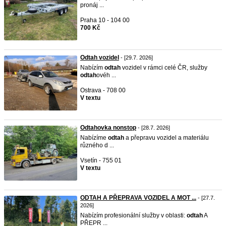
pronáj ...
Praha 10 - 104 00
700 Kč
Odtah vozidel
- [29.7. 2026]
Nabízím
odtah
vozidel v rámci celé ČR, služby
odtah
ovéh ...
Ostrava - 708 00
V textu
Odtahovka nonstop
- [28.7. 2026]
Nabízíme
odtah
a přepravu vozidel a materiálu
různého d ...
Vsetín - 755 01
V textu
ODTAH A PŘEPRAVA VOZIDEL A MOT ...
- [27.7.
2026]
Nabízím profesionální služby v oblasti:
odtah
A
PŘEPR ...