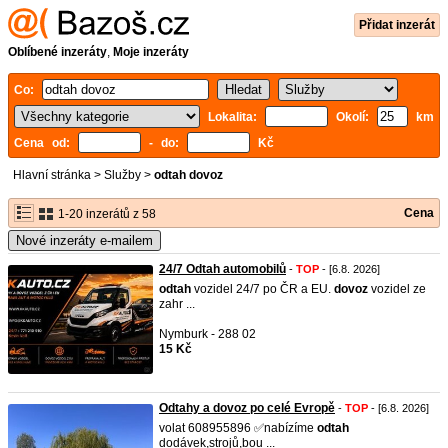
Přidat inzerát
Oblíbené inzeráty
,
Moje inzeráty
Co:
Lokalita:
Okolí:
km
Cena od:
- do:
Kč
Hlavní stránka
>
Služby
>
odtah dovoz
Cena
1-20 inzerátů z 58
Nové inzeráty e-mailem
24/7 Odtah automobilů
-
TOP
- [6.8. 2026]
odtah
vozidel 24/7 po ČR a EU.
dovoz
vozidel ze
zahr ...
Nymburk - 288 02
15 Kč
Odtahy a dovoz po celé Evropě
-
TOP
- [6.8. 2026]
volat 608955896 ✅nabízíme
odtah
dodávek,strojů,bou ...