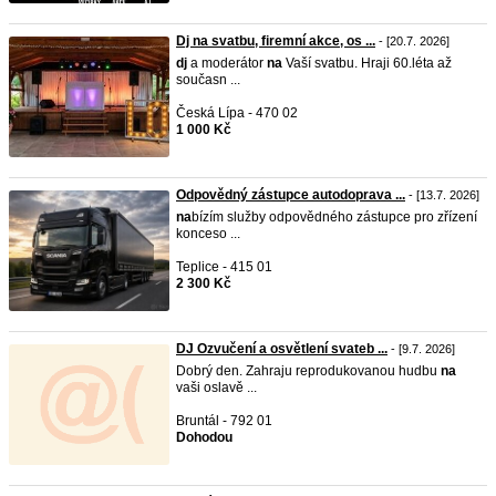
Dj na svatbu, firemní akce, os ...
- [20.7. 2026]
dj
a moderátor
na
Vaší svatbu. Hraji 60.léta až
současn ...
Česká Lípa - 470 02
1 000 Kč
Odpovědný zástupce autodoprava ...
- [13.7. 2026]
na
bízím služby odpovědného zástupce pro zřízení
konceso ...
Teplice - 415 01
2 300 Kč
DJ Ozvučení a osvětlení svateb ...
- [9.7. 2026]
Dobrý den. Zahraju reprodukovanou hudbu
na
vaši oslavě ...
Bruntál - 792 01
Dohodou