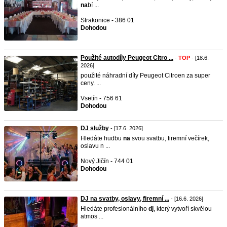
na
bí ...
Strakonice - 386 01
Dohodou
Použité autodíly Peugeot Citro ...
-
TOP
- [18.6.
2026]
použité náhradní díly Peugeot Citroen za super
ceny. ...
Vsetín - 756 61
Dohodou
DJ služby
- [17.6. 2026]
Hledáte hudbu
na
svou svatbu, firemní večírek,
oslavu n ...
Nový Jičín - 744 01
Dohodou
DJ na svatby, oslavy, firemní ...
- [16.6. 2026]
Hledáte profesionálního
dj
, který vytvoří skvělou
atmos ...