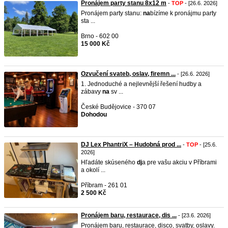
Pronájem party stanu 8x12 m
-
TOP
- [26.6. 2026]
Pronájem party stanu:
na
bízíme k pronájmu party
sta ...
Brno - 602 00
15 000 Kč
Ozvučení svateb, oslav, firemn ...
- [26.6. 2026]
1. Jednoduché a nejlevnější řešení hudby a
zábavy
na
sv ...
České Budějovice - 370 07
Dohodou
DJ Lex PhantriX – Hudobná prod ...
-
TOP
- [25.6.
2026]
Hľadáte skúseného
dj
a pre vašu akciu v Příbrami
a okolí ...
Příbram - 261 01
2 500 Kč
Pronájem baru, restaurace, dis ...
- [23.6. 2026]
Pronájem baru, restaurace, disco, svatby, oslavy.