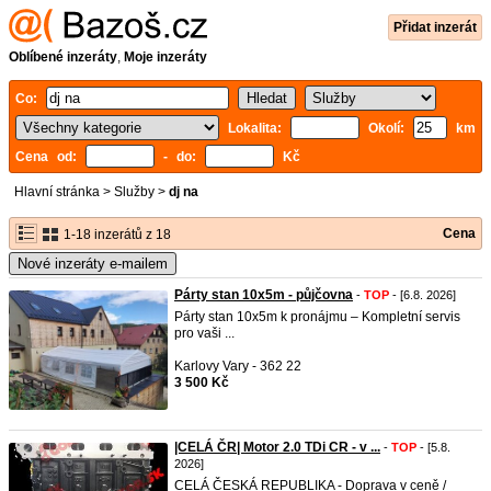
Přidat inzerát
Oblíbené inzeráty
,
Moje inzeráty
Co:
Lokalita:
Okolí:
km
Cena od:
- do:
Kč
Hlavní stránka
>
Služby
>
dj na
Cena
1-18 inzerátů z 18
Nové inzeráty e-mailem
Párty stan 10x5m - půjčovna
-
TOP
- [6.8. 2026]
Párty stan 10x5m k pronájmu – Kompletní servis
pro vaši ...
Karlovy Vary - 362 22
3 500 Kč
|CELÁ ČR| Motor 2.0 TDi CR - v ...
-
TOP
- [5.8.
2026]
CELÁ ČESKÁ REPUBLIKA - Doprava v ceně /