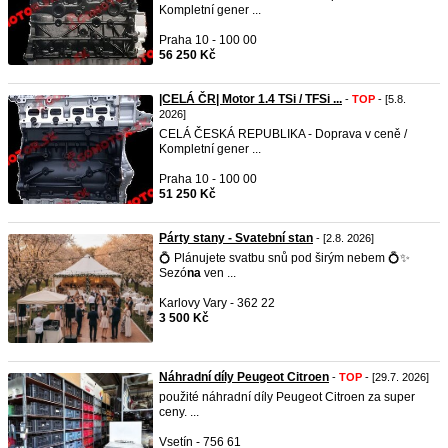
Kompletní gener ...
Praha 10 - 100 00
56 250 Kč
|CELÁ ČR| Motor 1.4 TSi / TFSi ...
-
TOP
- [5.8.
2026]
CELÁ ČESKÁ REPUBLIKA - Doprava v ceně /
Kompletní gener ...
Praha 10 - 100 00
51 250 Kč
Párty stany - Svatební stan
- [2.8. 2026]
💍 Plánujete svatbu snů pod širým nebem 💍✨
Sezó
na
ven ...
Karlovy Vary - 362 22
3 500 Kč
Náhradní díly Peugeot Citroen
-
TOP
- [29.7. 2026]
použité náhradní díly Peugeot Citroen za super
ceny. ...
Vsetín - 756 61