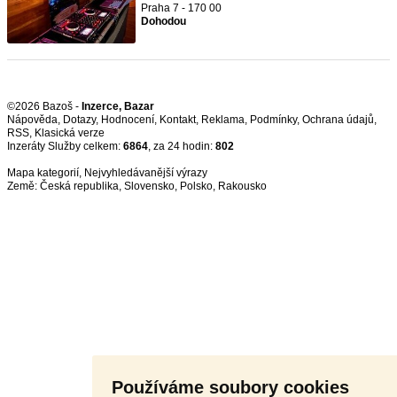
Praha 7 - 170 00
Dohodou
©2026 Bazoš -
Inzerce, Bazar
Nápověda
,
Dotazy
,
Hodnocení
,
Kontakt
,
Reklama
,
Podmínky
,
Ochrana údajů
,
RSS
,
Inzeráty Služby celkem:
6864
, za 24 hodin:
802
Mapa kategorií
,
Nejvyhledávanější výrazy
Země:
Česká republika
,
Slovensko
,
Polsko
,
Rakousko
Používáme soubory cookies