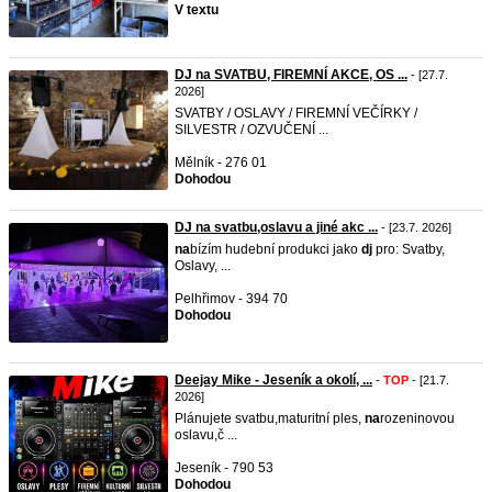
V textu
DJ na SVATBU, FIREMNÍ AKCE, OS ...
- [27.7.
2026]
SVATBY / OSLAVY / FIREMNÍ VEČÍRKY /
SILVESTR / OZVUČENÍ ...
Mělník - 276 01
Dohodou
DJ na svatbu,oslavu a jiné akc ...
- [23.7. 2026]
na
bízím hudební produkci jako
dj
pro: Svatby,
Oslavy, ...
Pelhřimov - 394 70
Dohodou
Deejay Mike - Jeseník a okolí, ...
-
TOP
- [21.7.
2026]
Plánujete svatbu,maturitní ples,
na
rozeninovou
oslavu,č ...
Jeseník - 790 53
Dohodou