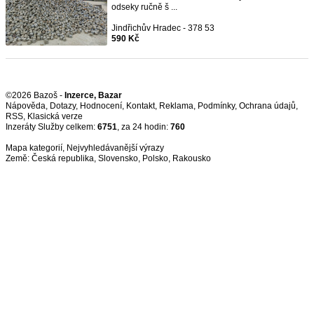
odseky ručně š ...
Jindřichův Hradec - 378 53
590 Kč
©2026 Bazoš -
Inzerce, Bazar
Nápověda
,
Dotazy
,
Hodnocení
,
Kontakt
,
Reklama
,
Podmínky
,
Ochrana údajů
,
RSS
,
Inzeráty Služby celkem:
6751
, za 24 hodin:
760
Mapa kategorií
,
Nejvyhledávanější výrazy
Země:
Česká republika
,
Slovensko
,
Polsko
,
Rakousko