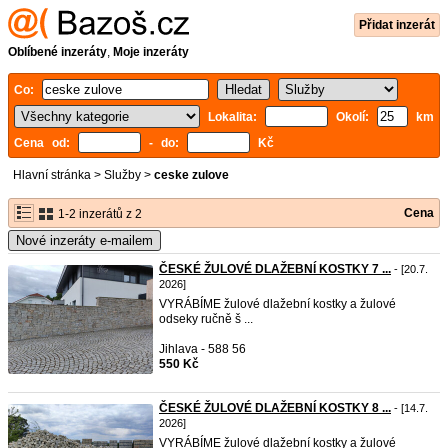
Přidat inzerát
Oblíbené inzeráty
,
Moje inzeráty
Co:
Lokalita:
Okolí:
km
Cena od:
- do:
Kč
Hlavní stránka
>
Služby
>
ceske zulove
Cena
1-2 inzerátů z 2
Nové inzeráty e-mailem
ČESKÉ ŽULOVÉ DLAŽEBNÍ KOSTKY 7 ...
- [20.7.
2026]
VYRÁBÍME žulové dlažební kostky a žulové
odseky ručně š ...
Jihlava - 588 56
550 Kč
ČESKÉ ŽULOVÉ DLAŽEBNÍ KOSTKY 8 ...
- [14.7.
2026]
VYRÁBÍME žulové dlažební kostky a žulové