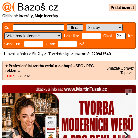
Přidat inzerát
Oblíbené inzeráty
,
Moje inzeráty
Co:
Lokalita:
Okolí:
km
Cena od:
- do:
Kč
Hlavní stránka
>
Služby
>
IT, webdesign
>
Inzerát č. 220943540
⭐ Profesionální tvorba webů a e-shopů • SEO • PPC
Smazat/ Upravit/
reklama
Topovat
-
TOP
- [2.8. 2026]