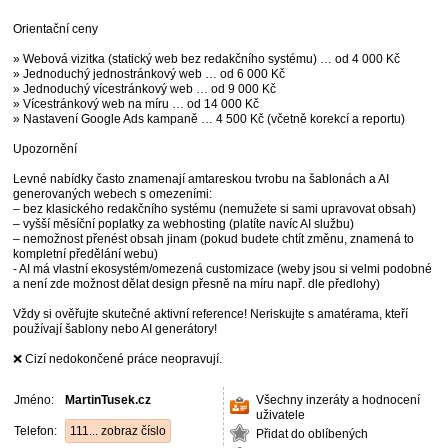
Orientační ceny
» Webová vizitka (statický web bez redakčního systému) … od 4 000 Kč
» Jednoduchý jednostránkový web … od 6 000 Kč
» Jednoduchý vícestránkový web … od 9 000 Kč
» Vícestránkový web na míru … od 14 000 Kč
» Nastavení Google Ads kampaně … 4 500 Kč (včetně korekcí a reportu)
Upozornění
Levné nabídky často znamenají amtareskou tvrobu na šablonách a AI
generovaných webech s omezeními:
– bez klasického redakčního systému (nemužete si sami upravovat obsah)
– vyšší měsíční poplatky za webhosting (platíte navíc AI službu)
– nemožnost přenést obsah jinam (pokud budete chtít změnu, znamená to
kompletní předělání webu)
- AI má vlastní ekosystém/omezená customizace (weby jsou si velmi podobné
a není zde možnost dělat design přesně na míru např. dle předlohy)
Vždy si ověřujte skutečné aktivní reference! Neriskujte s amatérama, kteří
používají šablony nebo AI generátory!
❌ Cizí nedokončené práce neopravují.
Jméno:
MartinTusek.cz
Všechny inzeráty a hodnocení
uživatele
Telefon:
111... zobraz číslo
Přidat do oblíbených