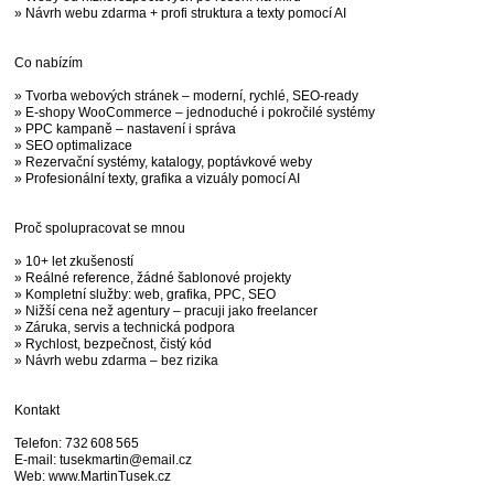
» Návrh webu zdarma + profi struktura a texty pomocí AI
Co nabízím
» Tvorba webových stránek – moderní, rychlé, SEO-ready
» E‑shopy WooCommerce – jednoduché i pokročilé systémy
» PPC kampaně – nastavení i správa
» SEO optimalizace
» Rezervační systémy, katalogy, poptávkové weby
» Profesionální texty, grafika a vizuály pomocí AI
Proč spolupracovat se mnou
» 10+ let zkušeností
» Reálné reference, žádné šablonové projekty
» Kompletní služby: web, grafika, PPC, SEO
» Nižší cena než agentury – pracuji jako freelancer
» Záruka, servis a technická podpora
» Rychlost, bezpečnost, čistý kód
» Návrh webu zdarma – bez rizika
Kontakt
Telefon: 732 608 565
E‑mail: tusekmartin@email.cz
Web: www.MartinTusek.cz