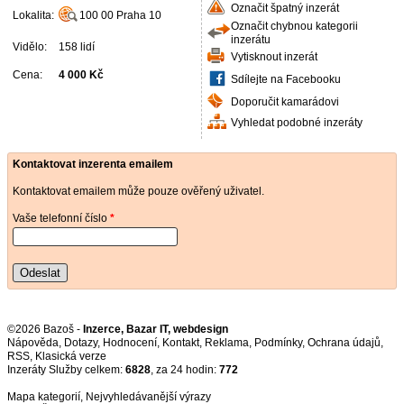
Označit špatný inzerát
Lokalita:
100 00
Praha 10
Označit chybnou kategorii
inzerátu
Vidělo:
158 lidí
Vytisknout inzerát
Cena:
4 000 Kč
Sdílejte na Facebooku
Doporučit kamarádovi
Vyhledat podobné inzeráty
Kontaktovat inzerenta emailem
Kontaktovat emailem může pouze ověřený uživatel.
Vaše telefonní číslo
*
Odeslat
©2026 Bazoš -
Inzerce, Bazar IT, webdesign
Nápověda
,
Dotazy
,
Hodnocení
,
Kontakt
,
Reklama
,
Podmínky
,
Ochrana údajů
,
RSS
,
Inzeráty Služby celkem:
6828
, za 24 hodin:
772
Mapa kategorií
,
Nejvyhledávanější výrazy