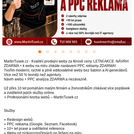
MartinTusek.cz - Kvalitní prodejní weby za férové ceny. LETNÍ AKCE: NÁVRH
ZDARMA + k webu na míru získáte nastavení PPC reklamy ZDARMA!
Tvořím moderní, rychlé a plně editovatelné weby bez šablon a AI generátorů.
Více než 50 % levněji než agentury.
Návrh webu + PPC analýza ZDARMA a nezávazně.
Už přes 10 let pomáhám malým firmám a živnostníkům získávat více poptávek
a zviditelnit jejich služby online.
⭐ Profesionální tvorba webů – MartinTusek.cz
Služby
» Redesign webů
» PPC reklama (Google, Seznam, Facebook)
» 10+ let praxe a ověřitelné reference
» Weby od nízkorozpočtových po řešení na míru