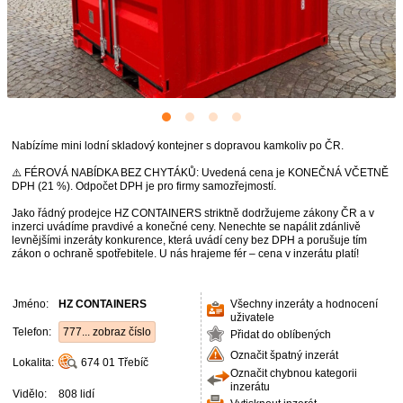
Nabízíme mini lodní skladový kontejner s dopravou kamkoliv po ČR.
⚠️ FÉROVÁ NABÍDKA BEZ CHYTÁKŮ: Uvedená cena je KONEČNÁ VČETNĚ
DPH (21 %). Odpočet DPH je pro firmy samozřejmostí.
Jako řádný prodejce HZ CONTAINERS striktně dodržujeme zákony ČR a v
inzerci uvádíme pravdivé a konečné ceny. Nenechte se napálit zdánlivě
levnějšími inzeráty konkurence, která uvádí ceny bez DPH a porušuje tím
zákon o ochraně spotřebitele. U nás hrajeme fér – cena v inzerátu platí!
Jméno:
HZ CONTAINERS
Všechny inzeráty a hodnocení
uživatele
Telefon:
777... zobraz číslo
Přidat do oblíbených
Označit špatný inzerát
Lokalita:
674 01
Třebíč
Označit chybnou kategorii
inzerátu
Vidělo:
808 lidí