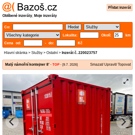
Přidat inzerát
Oblíbené inzeráty
,
Moje inzeráty
Co:
Lokalita:
Okolí:
km
Cena od:
- do:
Kč
Hlavní stránka
>
Služby
>
Ostatní
>
Inzerát č. 220023757
Malý námořní kontejner 8'
Smazat/ Upravit/ Topovat
-
TOP
- [9.7. 2026]