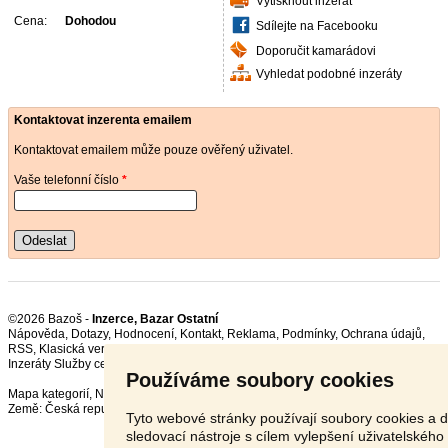
Vytisknout inzerát
Cena:
Dohodou
Sdílejte na Facebooku
Doporučit kamarádovi
Vyhledat podobné inzeráty
Kontaktovat inzerenta emailem
Kontaktovat emailem může pouze ověřený uživatel.
Vaše telefonní číslo
*
Odeslat
©2026 Bazoš -
Inzerce, Bazar Ostatní
Nápověda
,
Dotazy
,
Hodnocení
,
Kontakt
,
Reklama
,
Podmínky
,
Ochrana údajů
,
RSS
,
Inzeráty Služby celkem:
6777
, za 24 hodin:
675
Používáme soubory cookies
Mapa kategorií
,
Nejvyhledávanější výrazy
Země:
Česká republika
,
Slovensko
,
Polsko
,
Rakousko
Tyto webové stránky používají soubory cookies a d
sledovací nástroje s cílem vylepšení uživatelského