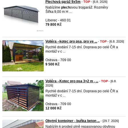
Plechová garáž 9x5m
-
TOP
- [6.8. 2026]
Nabízíme
plech
ovou trojgaráž: Rozměry
Šířka:9,00 m H ...
Liberec - 460 01
79 800 Kč
Voliéra –kotec pro psa, pro ve ...
-
TOP
- [6.8. 2026]
Rychlé dodání 7-15 dní. Doprava po celé ČR a
montáž v c ...
Ostrava - 709 00
9 500 Kč
Voliéra –Kotec pro psa 3×2 m , ...
-
TOP
- [6.8.
2026]
Rychlé dodání 7-15 dní. Doprava po celé ČR a
montáž v c ...
Ostrava - 709 00
12 000 Kč
Obytný kontejner - buňka beton ...
- [29.7. 2026]
Nabízím k prodeji plně repasovanou obytnou