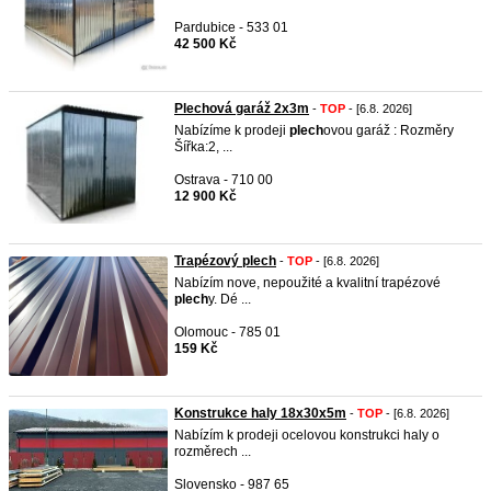
Pardubice - 533 01
42 500 Kč
Plechová garáž 2x3m
-
TOP
- [6.8. 2026]
Nabízíme k prodeji
plech
ovou garáž : Rozměry
Šířka:2, ...
Ostrava - 710 00
12 900 Kč
Trapézový plech
-
TOP
- [6.8. 2026]
Nabízím nove, nepoužité a kvalitní trapézové
plech
y. Dé ...
Olomouc - 785 01
159 Kč
Konstrukce haly 18x30x5m
-
TOP
- [6.8. 2026]
Nabízím k prodeji ocelovou konstrukci haly o
rozměrech ...
Slovensko - 987 65