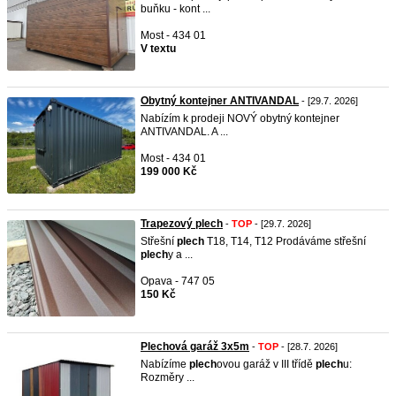
buňku - kont ...
Most - 434 01
V textu
Obytný kontejner ANTIVANDAL
- [29.7. 2026]
Nabízím k prodeji NOVÝ obytný kontejner
ANTIVANDAL. A ...
Most - 434 01
199 000 Kč
Trapezový plech
-
TOP
- [29.7. 2026]
Střešní
plech
T18, T14, T12 Prodáváme střešní
plech
y a ...
Opava - 747 05
150 Kč
Plechová garáž 3x5m
-
TOP
- [28.7. 2026]
Nabízíme
plech
ovou garáž v III třídě
plech
u:
Rozměry ...