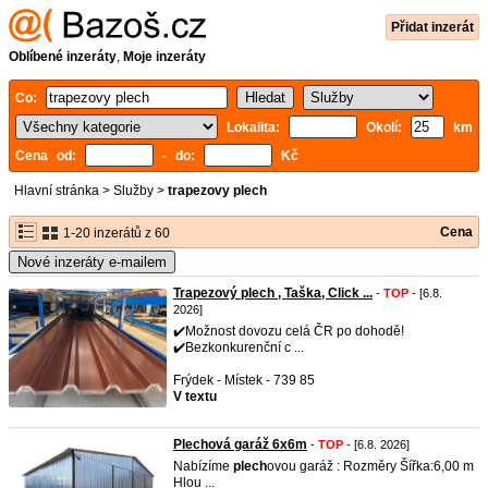
Přidat inzerát
Oblíbené inzeráty
,
Moje inzeráty
Co:
Lokalita:
Okolí:
km
Cena od:
- do:
Kč
Hlavní stránka
>
Služby
>
trapezovy plech
Cena
1-20 inzerátů z 60
Nové inzeráty e-mailem
Trapezový plech , Taška, Click ...
-
TOP
- [6.8.
2026]
✔️Možnost dovozu celá ČR po dohodě!
✔️Bezkonkurenční c ...
Frýdek - Místek - 739 85
V textu
Plechová garáž 6x6m
-
TOP
- [6.8. 2026]
Nabízíme
plech
ovou garáž : Rozměry Šířka:6,00 m
Hlou ...