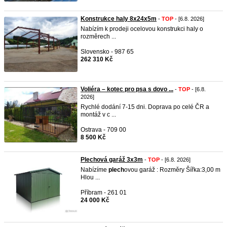
Konstrukce haly 8x24x5m
-
TOP
- [6.8. 2026]
Nabízím k prodeji ocelovou konstrukci haly o
rozměrech ...
Slovensko - 987 65
262 310 Kč
Voliéra – kotec pro psa s dovo ...
-
TOP
- [6.8.
2026]
Rychlé dodání 7-15 dni. Doprava po celé ČR a
montáž v c ...
Ostrava - 709 00
8 500 Kč
Plechová garáž 3x3m
-
TOP
- [6.8. 2026]
Nabízíme
plech
ovou garáž : Rozměry Šířka:3,00 m
Hlou ...
Příbram - 261 01
24 000 Kč