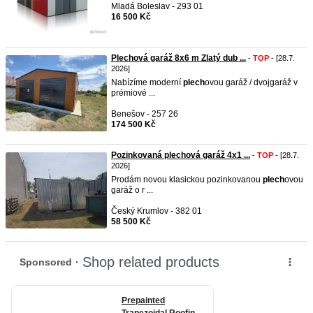
Mladá Boleslav - 293 01
16 500 Kč
Plechová garáž 8x6 m Zlatý dub ...
-
TOP
- [28.7.
2026]
Nabízíme moderní
plech
ovou garáž / dvojgaráž v
prémiové ...
Benešov - 257 26
174 500 Kč
Pozinkovaná plechová garáž 4x1 ...
-
TOP
- [28.7.
2026]
Prodám novou klasickou pozinkovanou
plech
ovou
garáž o r ...
Český Krumlov - 382 01
58 500 Kč