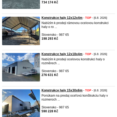
734 174 Kč
Konstrukce haly 12x12x4m
-
TOP
- [6.8. 2026]
Nabízím k prodeji rámovou ocelovou konstrukci
haly o ro ...
Slovensko - 987 65
198 293 Kč
Konstrukce haly 12x18x4m
-
TOP
- [6.8. 2026]
Nabízím k prodeji ocelovou konstrukci haly o
rozměrech ...
Slovensko - 987 65
276 631 Kč
Konstrukce haly 15x30x6m
-
TOP
- [6.8. 2026]
Ponúkam na predaj oceľovú konštrukciu haly v
rozmeroch ...
Slovensko - 987 65
590 228 Kč