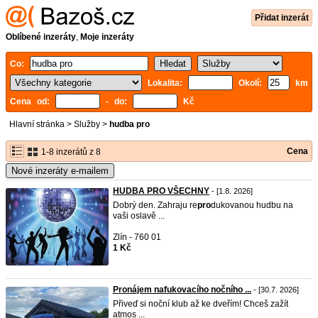
Přidat inzerát
Oblíbené inzeráty
,
Moje inzeráty
Co:
Lokalita:
Okolí:
km
Cena od:
- do:
Kč
Hlavní stránka
>
Služby
>
hudba pro
Cena
1-8 inzerátů z 8
Nové inzeráty e-mailem
HUDBA PRO VŠECHNY
- [1.8. 2026]
Dobrý den. Zahraju re
pro
dukovanou hudbu na
vaši oslavě ...
Zlín - 760 01
1 Kč
Pronájem nafukovacího nočního ...
- [30.7. 2026]
Přiveď si noční klub až ke dveřím! Chceš zažít
atmos ...