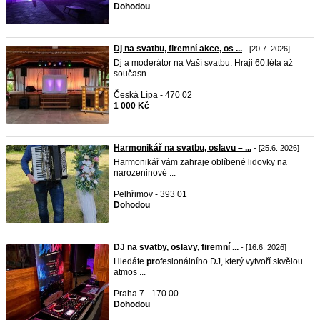
Dohodou
Dj na svatbu, firemní akce, os ...
- [20.7. 2026]
Dj a moderátor na Vaší svatbu. Hraji 60.léta až
současn ...
Česká Lípa - 470 02
1 000 Kč
Harmonikář na svatbu, oslavu – ...
- [25.6. 2026]
Harmonikář vám zahraje oblíbené lidovky na
narozeninové ...
Pelhřimov - 393 01
Dohodou
DJ na svatby, oslavy, firemní ...
- [16.6. 2026]
Hledáte
pro
fesionálního DJ, který vytvoří skvělou
atmos ...
Praha 7 - 170 00
Dohodou