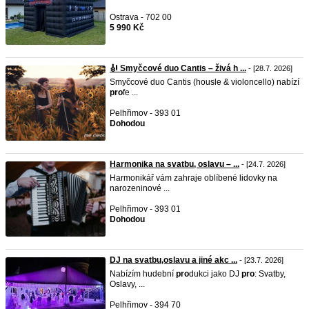
Ostrava - 702 00
5 990 Kč
🎻 Smyčcové duo Cantis – živá h ...
- [28.7. 2026]
Smyčcové duo Cantis (housle & violoncello) nabízí
pro
fe ...
Pelhřimov - 393 01
Dohodou
Harmonika na svatbu, oslavu – ...
- [24.7. 2026]
Harmonikář vám zahraje oblíbené lidovky na
narozeninové ...
Pelhřimov - 393 01
Dohodou
DJ na svatbu,oslavu a jiné akc ...
- [23.7. 2026]
Nabízím hudební
pro
dukci jako DJ
pro
: Svatby,
Oslavy, ...
Pelhřimov - 394 70