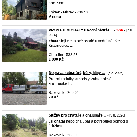
obci Kom ...
Frýdek - Místek - 739 53
V textu
PRONÁJEM CHATY u vodní nádrže ...
-
TOP
- [7.8.
2026]
chata
stojí v chatové osadě u vodní nádrže
Křižanovice. ...
Chrudim - 538 23
1 000 Kč
Doprava substrátů, kůry, hlíny ...
- [3.8. 2026]
Pro zahradníky, arboristy, zahradnické a
krajinářské fi ...
Rakovník - 269 01
28 Kč
Služby pro chataře a chalupáře ...
- [3.8. 2026]
Jsi
chata
ř nebo chalupář a potřebuješ pomoci s
údržbou ...
Rakovník - 269 01