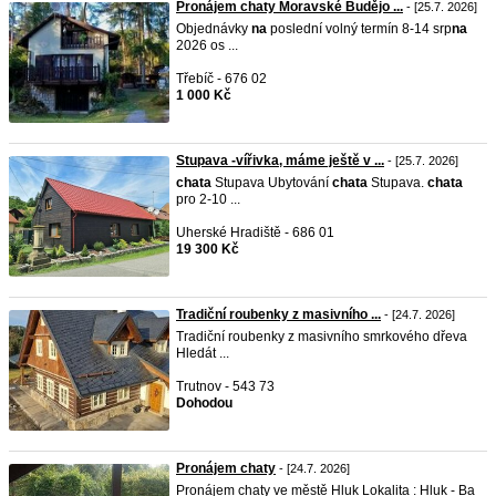
Pronájem chaty Moravské Budějo ...
- [25.7. 2026]
Objednávky
na
poslední volný termín 8-14 srp
na
2026 os ...
Třebíč - 676 02
1 000 Kč
Stupava -vířivka, máme ještě v ...
- [25.7. 2026]
chata
Stupava Ubytování
chata
Stupava.
chata
pro 2-10 ...
Uherské Hradiště - 686 01
19 300 Kč
Tradiční roubenky z masivního ...
- [24.7. 2026]
Tradiční roubenky z masivního smrkového dřeva
Hledát ...
Trutnov - 543 73
Dohodou
Pronájem chaty
- [24.7. 2026]
Pronájem chaty ve městě Hluk Lokalita : Hluk - Ba