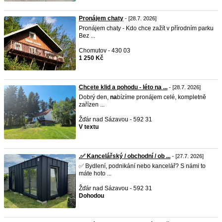
Pronájem chaty
- [28.7. 2026]
Pronájem chaty - Kdo chce zažít v přírodním parku
Bez ...
Chomutov - 430 03
1 250 Kč
Chcete klid a pohodu - léto na ...
- [28.7. 2026]
Dobrý den,
na
bízíme pronájem celé, kompletně
zařízen ...
Žďár nad Sázavou - 592 31
V textu
.✅ Kancelářský / obchodní / ob ...
- [27.7. 2026]
✅ Bydlení, podnikání nebo kancelář? S námi to
máte hoto ...
Žďár nad Sázavou - 592 31
Dohodou