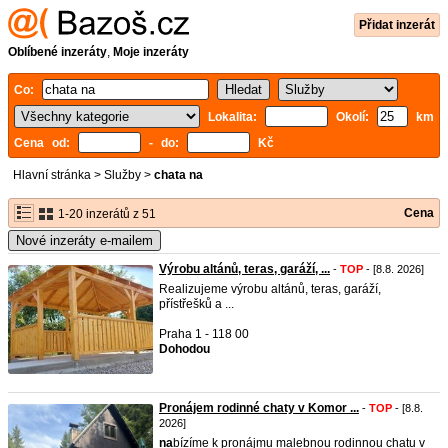
Přidat inzerát
Oblíbené inzeráty
,
Moje inzeráty
Co:
Lokalita:
Okolí:
km
Cena od:
- do:
Kč
Hlavní stránka
>
Služby
>
chata na
Cena
1-20 inzerátů z 51
Nové inzeráty e-mailem
Výrobu altánů, teras, garáží, ...
-
TOP
- [8.8. 2026]
Realizujeme výrobu altánů, teras, garáží,
přístřešků a ...
Praha 1 - 118 00
Dohodou
Pronájem rodinné chaty v Komor ...
-
TOP
- [8.8.
2026]
na
bízíme k pronájmu malebnou rodinnou chatu v