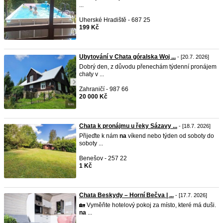
...
Uherské Hradiště - 687 25
199 Kč
Ubytování v Chata góralska Woj ...
- [20.7. 2026]
Dobrý den, z důvodu přenechám týdenní pronájem
chaty v ...
Zahraničí - 987 66
20 000 Kč
Chata k pronájmu u řeky Sázavy ...
- [18.7. 2026]
Přijeďte k nám
na
víkend nebo týden od soboty do
soboty ...
Benešov - 257 22
1 Kč
Chata Beskydy – Horní Bečva | ...
- [17.7. 2026]
🏡 Vyměňte hotelový pokoj za místo, které má duši.
na
...