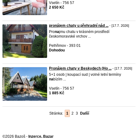
Vsetín - 756 57
2 650 Kč
pronájem chaty u přehradní nád ...
- [17.7. 2026]
Pro
na
jmu chatu v krásném prostředí
českomoravské vrchov ...
Pelhřimov - 393 01
Dohodou
Pronájem chaty v Beskydech (Ho ...
- [17.7. 2026]
5+1 osob | koupací sud | volné letní termíny
na
bízím ...
Vsetín - 756 57
1 885 Kč
Stránka:
1
2
3
Další
©2026 Bazoš -
Inzerce, Bazar