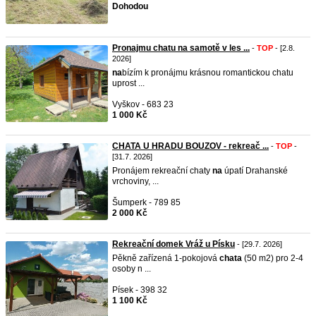
Dohodou
Pronajmu chatu na samotě v les ...
-
TOP
- [2.8.
2026]
na
bízím k pronájmu krásnou romantickou chatu
uprost ...
Vyškov - 683 23
1 000 Kč
CHATA U HRADU BOUZOV - rekreač ...
-
TOP
-
[31.7. 2026]
Pronájem rekreační chaty
na
úpatí Drahanské
vrchoviny, ...
Šumperk - 789 85
2 000 Kč
Rekreační domek Vráž u Písku
- [29.7. 2026]
Pěkně zařízená 1-pokojová
chata
(50 m2) pro 2-4
osoby n ...
Písek - 398 32
1 100 Kč