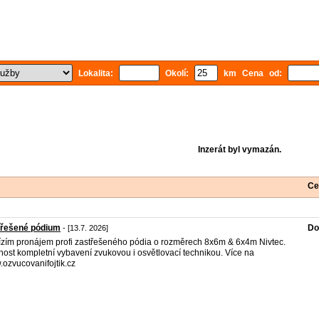
Lokalita:
Okolí:
km Cena od:
Inzerát byl vymazán.
Ce
třešené pódium
Do
- [13.7. 2026]
zím pronájem profi zastřešeného pódia o rozměrech 8x6m & 6x4m Nivtec.
ost kompletní vybavení zvukovou i osvětlovací technikou. Více na
ozvucovanifojtik.cz