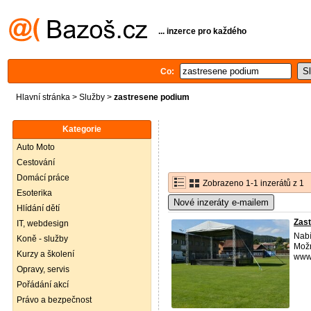
... inzerce pro každého
Co:
Hlavní stránka
>
Služby
>
zastresene podium
Kategorie
Auto Moto
Cestování
Domácí práce
Zobrazeno 1-1 inzerátů z 1
Esoterika
Nové inzeráty e-mailem
Hlídání dětí
Zas
IT, webdesign
Nabí
Koně - služby
Možn
Kurzy a školení
www.
Opravy, servis
Pořádání akcí
Právo a bezpečnost