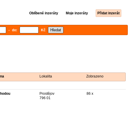
Oblíbené inzeráty
Moje inzeráty
Přidat inzerát
- do:
Kč
na
Lokalita
Zobrazeno
hodou
Prostějov
86 x
796 01