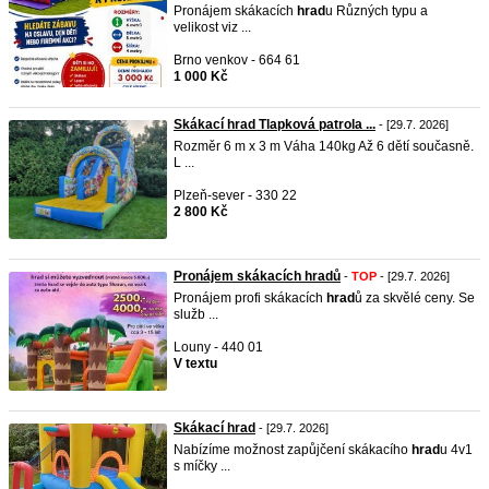
Pronájem skákacích
hrad
u Různých typu a
velikost viz ...
Brno venkov - 664 61
1 000 Kč
Skákací hrad Tlapková patrola ...
- [29.7. 2026]
Rozměr 6 m x 3 m Váha 140kg Až 6 dětí současně.
L ...
Plzeň-sever - 330 22
2 800 Kč
Pronájem skákacích hradů
-
TOP
- [29.7. 2026]
Pronájem profi skákacích
hrad
ů za skvělé ceny. Se
služb ...
Louny - 440 01
V textu
Skákací hrad
- [29.7. 2026]
Nabízíme možnost zapůjčení skákacího
hrad
u 4v1
s míčky ...