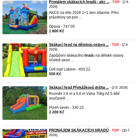
Pronájem skákacích hradů - akc ...
-
TOP
- [2.8.
2026]
AKCE na léto 2026 1+1 den zdarma. Přes
prázdniny od pon ...
Opava - 747 05
1 800 Kč
Skákací hrad na dětskou oslavu ...
-
TOP
- [2.8.
2026]
Zapůjčení skákacího
hrad
u na dětské oslavy.
Včetně pevn ...
Ústí nad Labem - 403 22
500 Kč
Skákací hrad Překážková dráha ...
- [2.8. 2026]
Rozměr 2,6 m x 5,6 m Váha 70kg Až 5 dětí
současně ...
Plzeň-sever - 330 22
2 200 Kč
PRONÁJEM SKÁKACÍCH HRADŮ
-
TOP
- [30.7.
2026]