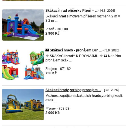
Skákací hrad příšerky Plzeň – ...
- [4.8. 2026]
Skákací
hrad
s motivem příšerek rozměr 4,9 m ×
3,2 m ...
Plzeň - 301 00
2 900 Kč
🏰 Skákací hrady - pronájem Brn ...
- [3.8. 2026]
🎉 SKÁKACÍ
hrad
Y K PRONÁJMU 🎉 🏰 Nabízím
pronájem skák ...
Znojmo - 671 62
750 Kč
Skakaci hrady,zorbing pronajem ...
- [3.8. 2026]
Možnost zapůjčení skakacích
hrad
ú,zorbing koulí.
atrak ...
Přerov - 753 53
2 000 Kč