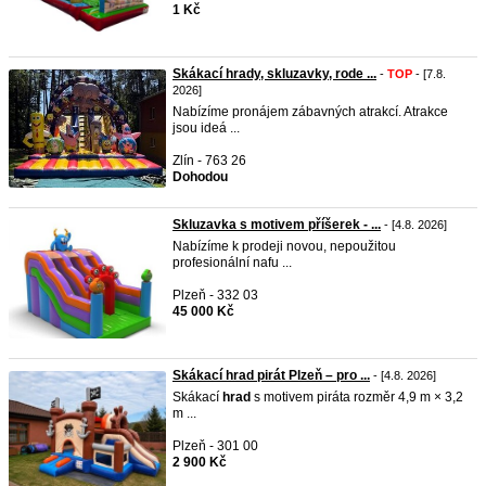
1 Kč
Skákací hrady, skluzavky, rode ...
-
TOP
- [7.8.
2026]
Nabízíme pronájem zábavných atrakcí. Atrakce
jsou ideá ...
Zlín - 763 26
Dohodou
Skluzavka s motivem příšerek - ...
- [4.8. 2026]
Nabízíme k prodeji novou, nepoužitou
profesionální nafu ...
Plzeň - 332 03
45 000 Kč
Skákací hrad pirát Plzeň – pro ...
- [4.8. 2026]
Skákací
hrad
s motivem piráta rozměr 4,9 m × 3,2
m ...
Plzeň - 301 00
2 900 Kč