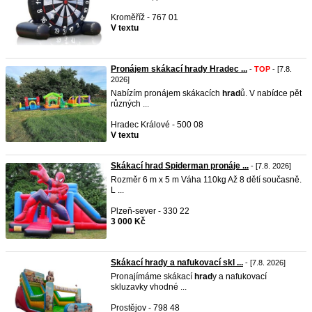
Kroměříž - 767 01
V textu
Pronájem skákací hrady Hradec ...
-
TOP
- [7.8.
2026]
Nabízím pronájem skákacích
hrad
ů. V nabídce pět
různých ...
Hradec Králové - 500 08
V textu
Skákací hrad Spiderman pronáje ...
- [7.8. 2026]
Rozměr 6 m x 5 m Váha 110kg Až 8 dětí současně.
L ...
Plzeň-sever - 330 22
3 000 Kč
Skákací hrady a nafukovací skl ...
- [7.8. 2026]
Pronajímáme skákací
hrad
y a nafukovací
skluzavky vhodné ...
Prostějov - 798 48