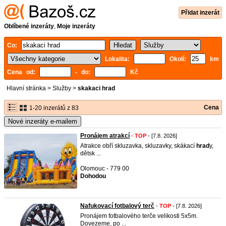
Přidat inzerát
Oblíbené inzeráty
,
Moje inzeráty
Co:
Lokalita:
Okolí:
km
Cena od:
- do:
Kč
Hlavní stránka
>
Služby
>
skakaci hrad
Cena
1-20 inzerátů z 83
Nové inzeráty e-mailem
Pronájem atrakcí
-
TOP
- [7.8. 2026]
Atrakce obří skluzavka, skluzavky, skákací
hrad
y,
dětsk ...
Olomouc - 779 00
Dohodou
Nafukovací fotbalový terč
-
TOP
- [7.8. 2026]
Pronájem fotbalového terče velikosti 5x5m.
Dovezeme, po ...