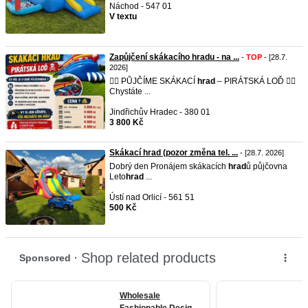
Náchod - 547 01
V textu
Zapůjčení skákacího hradu - na ...
-
TOP
- [28.7.
2026]
🏴‍☠️ PŮJČÍME SKÁKACÍ
hrad
– PIRÁTSKÁ LOĎ 🏴‍☠️
Chystáte ...
Jindřichův Hradec - 380 01
3 800 Kč
Skákací hrad (pozor změna tel. ...
- [28.7. 2026]
Dobrý den Pronájem skákacích
hrad
ů půjčovna
Leto
hrad
...
Ústí nad Orlicí - 561 51
500 Kč