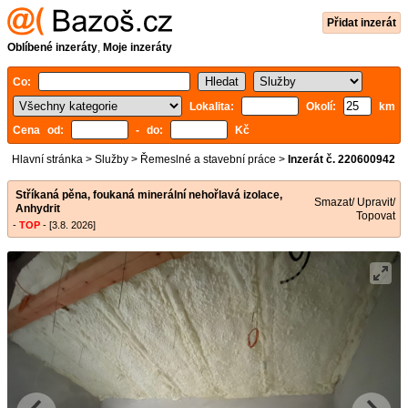
Přidat inzerát
Oblíbené inzeráty
,
Moje inzeráty
Co:
Lokalita:
Okolí:
km
Cena od:
- do:
Kč
Hlavní stránka
>
Služby
>
Řemeslné a stavební práce
>
Inzerát č. 220600942
Stříkaná pěna, foukaná minerální nehořlavá izolace,
Smazat/ Upravit/
Anhydrit
Topovat
-
TOP
- [3.8. 2026]