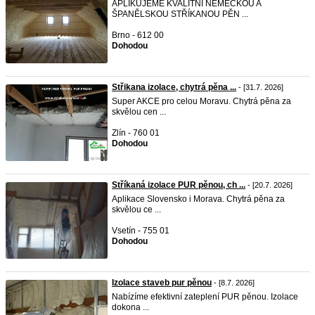
APLIKUJEME KVALITNÍ NĚMECKOU A
ŠPANĚLSKOU STŘÍKANOU PĚN ...
Brno - 612 00
Dohodou
Střikana izolace, chytrá pěna ...
- [31.7. 2026]
Super AKCE pro celou Moravu. Chytrá pěna za
skvělou cen ...
Zlín - 760 01
Dohodou
Stříkaná izolace PUR pěnou, ch ...
- [20.7. 2026]
Aplikace Slovensko i Morava. Chytrá pěna za
skvělou ce ...
Vsetín - 755 01
Dohodou
Izolace staveb pur pěnou
- [8.7. 2026]
Nabízíme efektivní zateplení PUR pěnou. Izolace
dokona ...