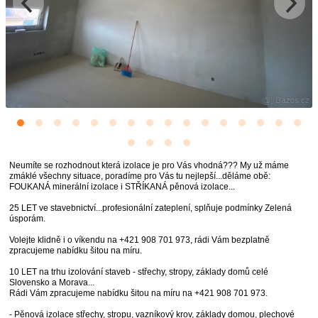
Neumíte se rozhodnout která izolace je pro Vás vhodná??? My už máme
zmáklé všechny situace, poradíme pro Vás tu nejlepší...děláme obě:
FOUKANÁ minerální izolace i STŘÍKANÁ pěnová izolace...
25 LET ve stavebnictví...profesionální zateplení, splňuje podmínky Zelená
úsporám.
Volejte klidně i o víkendu na +421 908 701 973, rádi Vám bezplatně
zpracujeme nabídku šitou na míru.
10 LET na trhu izolování staveb - střechy, stropy, základy domů celé
Slovensko a Morava...
Rádi Vám zpracujeme nabídku šitou na míru na +421 908 701 973.
- Pěnová izolace střechy, stropu, vazníkový krov, základy domou, plechové