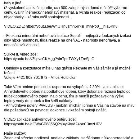
haly a jiné...
(2 vyškolené aplikační partie, cca 500 zateplených domů ročně!!! výborné
ceny, kvalitní německý nehořlavý materiál, a rychlá reakce (realizace) od
objednávky – záruka vaší spokojenosti.
VIDEO ZDE: https://youtu.be/W4UHnuzmn5o?si=mjvPo0__nia5Kri8
- Foukaná minerální nehořlavá izolace Supafil - nejlepší z foukaných izolací
díky nízké hmotnosti, třída reakce na oheň A1 - naprosto nehořlavá, a
nenasákavá vlhkostí.
SUPAFIL video zde:
https://youtu.be/vZspvcCKMgg?si=TpuTWXy1TrcSjLO-
Obhlídky a konzultace máte u nás grátis! Řeknete mi Váš záměr a já možné
řešení...
Volejte +421 908 701 973 - Miloš Holbička.
Také Vám umíme pomoci i s úsporou na vytápění až 30% - a to aplikací
Anhydritového potěru na podlahové topení, který dokonale roznáší teplo od
trubek podlahového topení na plochu, tím je menší požadavek na výšku
teploty vody do trubek a tím šetří náklady.
- Anhydritové potěry PAVLUS - mobilní míchání přímo u Vás na stavbě na míru
dle požadavků na pevnost, dokonce i v každém pokoji zvlášť.
VIDEO aplikace anhydritového potěru zde:
https://youtu.be/qCWaGP8856Q?si=yKkvA24oeC3mzHPV
Naše služby:
Zateplení střechy, podkroví, podlahy, základy, starší domy, nízkoenergetické a