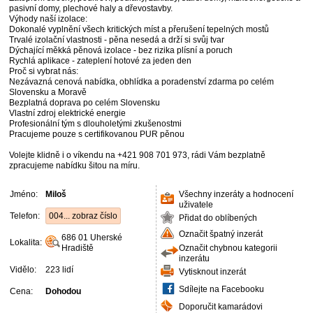
pasivní domy, plechové haly a dřevostavby.
Výhody naší izolace:
Dokonalé vyplnění všech kritických míst a přerušení tepelných mostů
Trvalé izolační vlastnosti - pěna nesedá a drží si svůj tvar
Dýchající měkká pěnová izolace - bez rizika plísní a poruch
Rychlá aplikace - zateplení hotové za jeden den
Proč si vybrat nás:
Nezávazná cenová nabídka, obhlídka a poradenství zdarma po celém
Slovensku a Moravě
Bezplatná doprava po celém Slovensku
Vlastní zdroj elektrické energie
Profesionální tým s dlouholetými zkušenostmi
Pracujeme pouze s certifikovanou PUR pěnou
Volejte klidně i o víkendu na +421 908 701 973, rádi Vám bezplatně
zpracujeme nabídku šitou na míru.
Jméno:
Miloš
Všechny inzeráty a hodnocení
uživatele
Telefon:
004... zobraz číslo
Přidat do oblíbených
Označit špatný inzerát
686 01
Uherské
Lokalita:
Hradiště
Označit chybnou kategorii
inzerátu
Vidělo:
223 lidí
Vytisknout inzerát
Sdílejte na Facebooku
Cena:
Dohodou
Doporučit kamarádovi