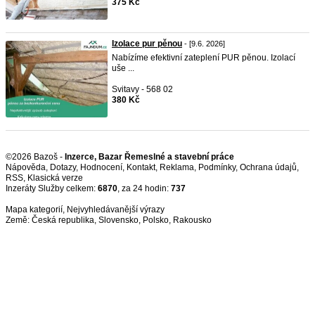
375 Kč
Izolace pur pěnou
- [9.6. 2026]
Nabízíme efektivní zateplení PUR pěnou. Izolací
uše ...
Svitavy - 568 02
380 Kč
©2026 Bazoš -
Inzerce, Bazar Řemeslné a stavební práce
Nápověda
,
Dotazy
,
Hodnocení
,
Kontakt
,
Reklama
,
Podmínky
,
Ochrana údajů
,
RSS
,
Inzeráty Služby celkem:
6870
, za 24 hodin:
737
Mapa kategorií
,
Nejvyhledávanější výrazy
Země:
Česká republika
,
Slovensko
,
Polsko
,
Rakousko