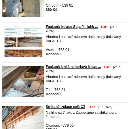
Chrudim - 539 01
380 Kč
Foukaná izolace Supafil - lehk ...
-
TOP
- [27.7.
2026]
Vhodná i na staré trámové duté stropy (takzvaný
PALACH) ...
Vsetín - 755 01
Dohodou
Foukaná lehká nehorlavá izolac ...
-
TOP
- [24.7.
2026]
Vhodná i na staré trámové duté stropy (takzvaný
PALACH) ...
Zlín - 763 21
Dohodou
Stříkaná izolace celá CZ
-
TOP
- [9.7. 2026]
Na trhu už 7 rokov. Zaoberáme sa strikanou a
foukanou ...
Olomouc - 779 00