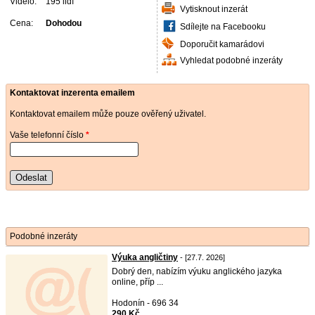
Vidělo:
195 lidí
Vytisknout inzerát
Cena:
Dohodou
Sdílejte na Facebooku
Doporučit kamarádovi
Vyhledat podobné inzeráty
Kontaktovat inzerenta emailem
Kontaktovat emailem může pouze ověřený uživatel.
Vaše telefonní číslo
*
Odeslat
Podobné inzeráty
Výuka angličtiny
- [27.7. 2026]
Dobrý den, nabízím výuku anglického jazyka
online, příp ...
Hodonín - 696 34
290 Kč