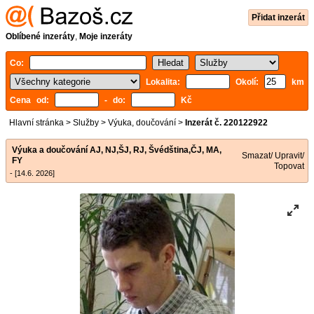
Přidat inzerát
Oblíbené inzeráty
,
Moje inzeráty
Co:
Lokalita:
Okolí:
km
Cena od:
- do:
Kč
Hlavní stránka
>
Služby
>
Výuka, doučování
>
Inzerát č. 220122922
Výuka a doučování AJ, NJ,ŠJ, RJ, Švédština,ČJ, MA,
Smazat/ Upravit/
FY
Topovat
- [14.6. 2026]