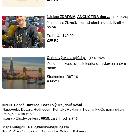
1.lekce ZDARMA, ANGLIČTINA dou ...
- [5.7. 2026]
Jmenuji se Zbyněk, jsem student a specializuji se
na on ...
Praha 4 - 140 00
200 Kč
Online výuka angličtiny
- [17.6. 2026]
Zkušená a zcestovalá lektorka s jazykovou úrovní
rodilé ...
Strakonice - 387 16
V textu
©2026 Bazoš -
Inzerce, Bazar Výuka, doučování
Nápověda
,
Dotazy
,
Hodnocení
,
Kontakt
,
Reklama
,
Podmínky
,
Ochrana údajů
,
RSS
,
Inzeráty Služby celkem:
6859
, za 24 hodin:
746
Mapa kategorií
,
Nejvyhledávanější výrazy
Země:
Česká republika
,
Slovensko
,
Polsko
,
Rakousko