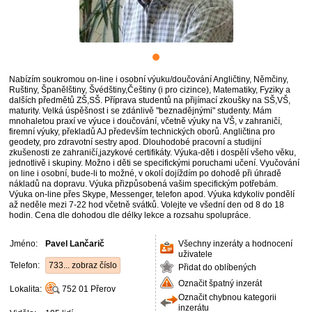
Nabízím soukromou on-line i osobní výuku/doučování Angličtiny, Němčiny,
Ruštiny, Španělštiny, Švédštiny,Češtiny (i pro cizince), Matematiky, Fyziky a
dalších předmětů ZŠ,SŠ. Příprava studentů na přijímací zkoušky na SŠ,VŠ,
maturity. Velká úspěšnost i se zdánlivě "beznadějnými" studenty. Mám
mnohaletou praxí ve výuce i doučování, včetně výuky na VŠ, v zahraničí,
firemní výuky, překladů AJ především technických oborů. Angličtina pro
geodety, pro zdravotní sestry apod. Dlouhodobé pracovní a studijní
zkušenosti ze zahraničí,jazykové certifikáty. Výuka-děti i dospělí všeho věku,
jednotlivě i skupiny. Možno i děti se specifickými poruchami učení. Vyučování
on line i osobní, bude-li to možné, v okolí dojíždím po dohodě při úhradě
nákladů na dopravu. Výuka přizpůsobená vašim specifickým potřebám.
Výuka on-line přes Skype, Messenger, telefon apod. Výuka kdykoliv pondělí
až neděle mezi 7-22 hod včetně svátků. Volejte ve všední den od 8 do 18
hodin. Cena dle dohodou dle délky lekce a rozsahu spolupráce.
Jméno:
Pavel Lančarič
Všechny inzeráty a hodnocení
uživatele
Telefon:
733... zobraz číslo
Přidat do oblíbených
Označit špatný inzerát
Lokalita:
752 01
Přerov
Označit chybnou kategorii
inzerátu