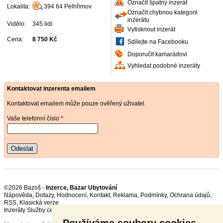
Označit špatný inzerát
Lokalita:
394 64
Pelhřimov
Označit chybnou kategorii
inzerátu
Vidělo:
345 lidí
Vytisknout inzerát
Cena:
8 750 Kč
Sdílejte na Facebooku
Doporučit kamarádovi
Vyhledat podobné inzeráty
Kontaktovat inzerenta emailem
Kontaktovat emailem může pouze ověřený uživatel.
Vaše telefonní číslo
*
Odeslat
©2026 Bazoš -
Inzerce, Bazar Ubytování
Nápověda
,
Dotazy
,
Hodnocení
,
Kontakt
,
Reklama
,
Podmínky
,
Ochrana údajů
,
RSS
,
Inzeráty Služby celkem:
6766
, za 24 hodin:
698
Používáme soubory cookies