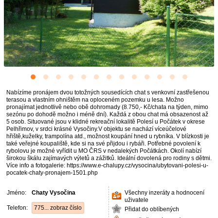
Nabízíme pronájem dvou totožných sousedících chat s venkovní zastřešenou
terasou a vlastním ohništěm na oploceném pozemku u lesa. Možno
pronajímat jednotlivě nebo obě dohromady (8.750,- Kč/chata na týden, mimo
sezónu po dohodě možno i méně dní). Každá z obou chat má obsazenost až
5 osob. Situované jsou v klidné rekreační lokalitě Polesí u Počátek v okrese
Pelhřimov, v srdci krásné Vysočiny.V objektu se nachází víceúčelové
hřiště,kuželky, trampolína atd., možnost koupání hned u rybníka. V blízkosti je
také veřejné koupaliště, kde si na své přijdou i rybáři. Potřebné povolení k
rybolovu je možné vyřídit u MO ČRS v nedalekých Počátkách. Okolí nabízí
širokou škálu zajímavých výletů a zážitků. Ideální dovolená pro rodiny s dětmi.
Ví­ce info a fotogalerie: https://www.e-chalupy.cz/vysocina/ubytovani-polesi-u-
pocatek-chaty-pronajem-1501.php
Jméno:
Chaty Vysočina
Všechny inzeráty a hodnocení
uživatele
Telefon:
775... zobraz číslo
Přidat do oblíbených