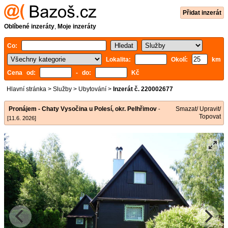
Přidat inzerát
Oblíbené inzeráty
,
Moje inzeráty
Co:
Lokalita:
Okolí:
km
Cena od:
- do:
Kč
Hlavní stránka
>
Služby
>
Ubytování
>
Inzerát č. 220002677
Pronájem - Chaty Vysočina u Polesí, okr. Pelhřimov
Smazat/ Upravit/
-
Topovat
[11.6. 2026]