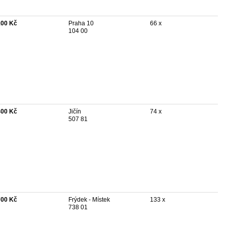
100 Kč
Praha 10
66 x
104 00
400 Kč
Jičín
74 x
507 81
700 Kč
Frýdek - Místek
133 x
738 01