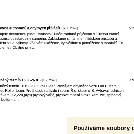
ovna autostanů a obytných přívěsů
V 
- [2.7. 2026]
ujete dovolenou plnou svobody? Naše rodinná půjčovna s 10letou tradicí
zajistí bezstarostný camping. Zakládáme si na milém, lidském přístupu a
lém stavu výbavy. Vše vám ukážeme, vysvětlíme a pomůžeme s montáží. Co
ujeme? Obytné přív ...
něný termín 16.8.-26.8.
2 
- [1.7. 2026]
něný termín 16.8.-26.8.!! 2900/den Pronájem obytného vozu Fiat Ducato
os Roller team. Pro 5 osob na jízdu i spaní. Ř.p. skupiny B. Výbava: lednice s
ákem (12,220,plyn) plynový vařič, plynove topení s rozfukem, wc, sprchový
 boiler na ...
Používáme soubory 