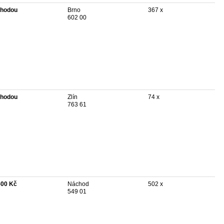
hodou
Brno
367 x
602 00
hodou
Zlín
74 x
763 61
500 Kč
Náchod
502 x
549 01