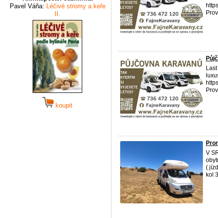
http
Pavel Váňa:
Léčivé stromy a keře
Prov
II.
Půjč
Last
luxu
http
Prov
koupit
Pron
V S
obyt
( jí
kol 3