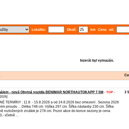
Lokalita:
Okolí:
km Cena od:
Inzerát byl vymazán.
Ce
1
nájem - nová Obytná vozidla BENIMAR NORTHAUTOKAPP 7,5M
3 
-
TOP
-
 2026]
É TERMÍNY : 11.8. - 15.8.2026 a od 24.8.2026 bez omezení . Sezona 2026
ném proudu ... Délka 748 cm. Výška 297 cm. Šířka nástavby 230 cm. Šířka
ně rozložených zrcátek je 278 cm. Pozor akce do konce sezony je cena
,- včetně ...