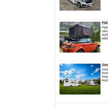
Půjč
Plán
vám 
skvě
půjč
Uvol
Uvol
Kron
mraz
kout,