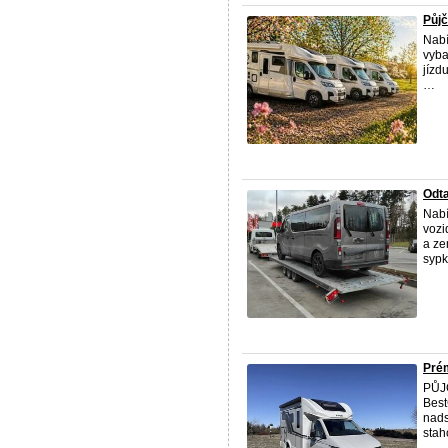
Půjč
Nabí
vyba
jízd
…
Odt
Nabí
vozi
a ze
sypk
Prém
PŮJČ
Bes
nads
staho