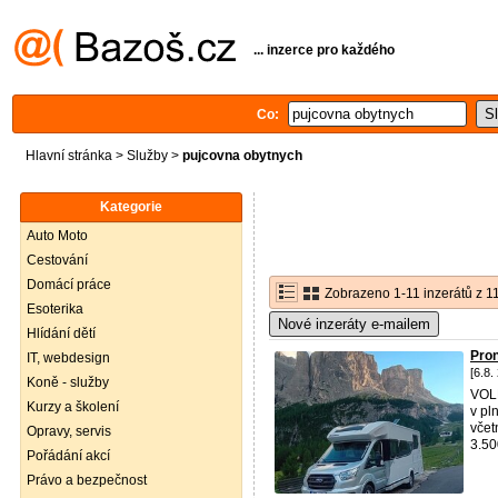
... inzerce pro každého
Co:
Hlavní stránka
>
Služby
>
pujcovna obytnych
Kategorie
Auto Moto
Cestování
Domácí práce
Zobrazeno 1-11 inzerátů z 1
Esoterika
Nové inzeráty e-mailem
Hlídání dětí
Pro
IT, webdesign
[6.8.
Koně - služby
VOLN
Kurzy a školení
v pl
včet
Opravy, servis
3.500
Pořádání akcí
Právo a bezpečnost