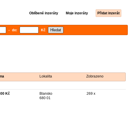
Oblíbené inzeráty
Moje inzeráty
Přidat inzerát
- do:
Kč
na
Lokalita
Zobrazeno
500 Kč
Blansko
269 x
680 01