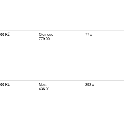
700 Kč
Olomouc
77 x
779 00
300 Kč
Most
292 x
436 01