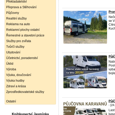
Překladatelství
Přeprava a Stěhování
Pron
Půjčovny
Neče
Realitní služby
se V
Reklama na auto
Citr
Kuch
Reklamní plochy ostatní
Řemeslné a stavební práce
Služby pro zvířata
Tvůrčí služby
Ubytování
Půjč
Účetnictví, poradenství
Nabí
Úklid
Posl
Výroba
vyba
bojl
Výuka, doučování
Výuka hudby
Zdraví a krása
Zprostředkovatelské služby
Půj
Ostatní
- [24
Last
Knihkupectví Jasmínka
luxu