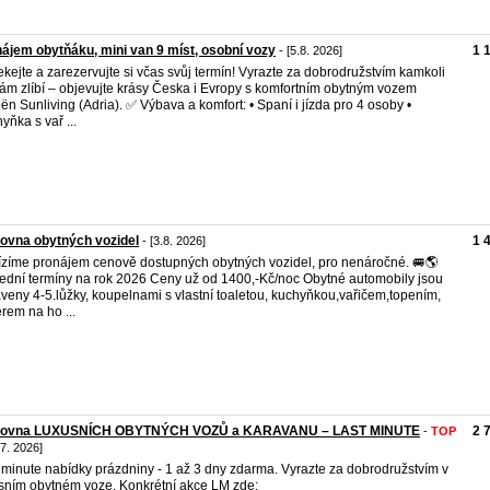
ájem obytňáku, mini van 9 míst, osobní vozy
1 
- [5.8. 2026]
kejte a zarezervujte si včas svůj termín! Vyrazte za dobrodružstvím kamkoli
ám zlíbí – objevujte krásy Česka i Evropy s komfortním obytným vozem
oën Sunliving (Adria). ✅ Výbava a komfort: • Spaní i jízda pro 4 osoby •
yňka s vař ...
ovna obytných vozidel
1 
- [3.8. 2026]
zíme pronájem cenově dostupných obytných vozidel, pro nenáročné. 🚐🌎
ední termíny na rok 2026 Ceny už od 1400,-Kč/noc Obytné automobily jsou
veny 4-5.lůžky, koupelnami s vlastní toaletou, kuchyňkou,vařičem,topením,
erem na ho ...
čovna LUXUSNÍCH OBYTNÝCH VOZŮ a KARAVANU – LAST MINUTE
2 
-
TOP
.7. 2026]
 minute nabídky prázdniny - 1 až 3 dny zdarma. Vyrazte za dobrodružstvím v
sním obytném voze. Konkrétní akce LM zde: