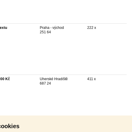
textu
Praha - východ
222 x
251 64
900 Kč
Uherské Hradiště
411 x
687 24
cookies