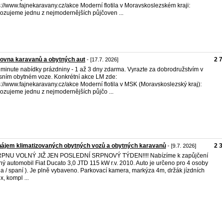
s://www.fajnekaravany.cz/akce Moderní flotila v Moravskoslezském kraji:
ozujeme jednu z nejmodernějších půjčoven ...
ovna karavanů a obytných aut
2 
- [17.7. 2026]
 minute nabídky prázdniny - 1 až 3 dny zdarma. Vyrazte za dobrodružstvím v
sním obytném voze. Konkrétní akce LM zde:
s://www.fajnekaravany.cz/akce Moderní flotila v MSK (Moravskoslezský kraj):
ozujeme jednu z nejmodernějších půjčo ...
ájem klimatizovaných obytných vozů a obytných karavanů
2 
- [9.7. 2026]
RPNU VOLNÝ JIŽ JEN POSLEDNÍ SRPNOVÝ TÝDEN!!!! Nabízíme k zapůjčení
ný automobil Fiat Ducato 3,0 JTD 115 kW r.v. 2010. Auto je určeno pro 4 osoby
zda / spaní ). Je plně vybaveno. Parkovací kamera, markýza 4m, držák jízdních
x, kompl ...