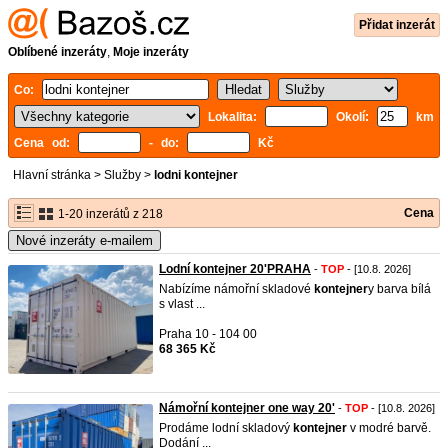
Přidat inzerát
Oblíbené inzeráty
,
Moje inzeráty
Co:
Lokalita:
Okolí:
km
Cena od:
- do:
Kč
Hlavní stránka
>
Služby
>
lodni kontejner
Cena
1-20 inzerátů z 218
Nové inzeráty e-mailem
Lodní kontejner 20'PRAHA
-
TOP
- [10.8. 2026]
Nabízíme námořní skladové
kontejner
y barva bílá
s vlast ...
Praha 10 - 104 00
68 365 Kč
Námořní kontejner one way 20'
-
TOP
- [10.8. 2026]
Prodáme lodní skladový
kontejner
v modré barvě.
Dodání ...