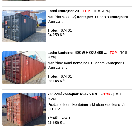
Lodní kontejner 20'
-
TOP
- [10.8. 2026]
Nabízím skladový
kontejner
. U tohoto
kontejner
u
Vám zaj ...
Třebíč - 674 01
84 059 Kč
Lodní kontejner 40CW HZKU 406 ...
-
TOP
- [10.8.
2026]
Nabízíme lodní
kontejner
. U tohoto
kontejner
u
Vám zajis ...
Třebíč - 674 01
90 145 Kč
20' lodní kontejner ASIS 5 s d ...
-
TOP
- [10.8.
2026]
Prodáme lodní
kontejner
, skladem více kusů. ⚠️
FÉROV ...
Třebíč - 674 01
46 585 Kč