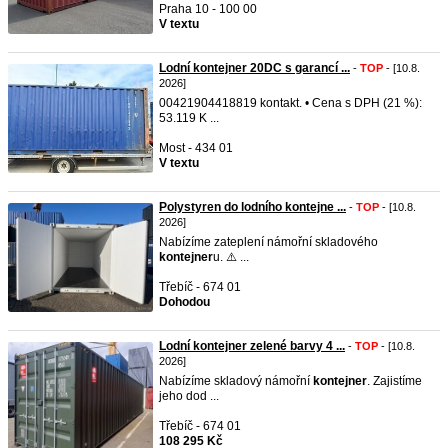
Praha 10 - 100 00
V textu
Lodní kontejner 20DC s garancí ...
-
TOP
- [10.8.
2026]
00421904418819 kontakt. • Cena s DPH (21 %):
53.119 K ...
Most - 434 01
V textu
Polystyren do lodního kontejne ...
-
TOP
- [10.8.
2026]
Nabízíme zateplení námořní skladového
kontejner
u. ⚠️ ...
Třebíč - 674 01
Dohodou
Lodní kontejner zelené barvy 4 ...
-
TOP
- [10.8.
2026]
Nabízíme skladový námořní
kontejner
. Zajistíme
jeho dod ...
Třebíč - 674 01
108 295 Kč