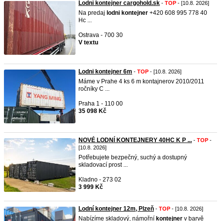
Lodni kontejner cargohold.sk
-
TOP
- [10.8. 2026]
Na predaj
lodni
kontejner
+420 608 995 778 40
Hc ...
Ostrava - 700 30
V textu
Lodni kontejner 6m
-
TOP
- [10.8. 2026]
Máme v Prahe 4 ks 6 m kontajnerov 2010/2011
ročníky C ...
Praha 1 - 110 00
35 098 Kč
NOVÉ LODNÍ KONTEJNERY 40HC K P ...
-
TOP
-
[10.8. 2026]
Potřebujete bezpečný, suchý a dostupný
skladovací prost ...
Kladno - 273 02
3 999 Kč
Lodní kontejner 12m, Plzeň
-
TOP
- [10.8. 2026]
Nabízíme skladový, námořní
kontejner
v barvě