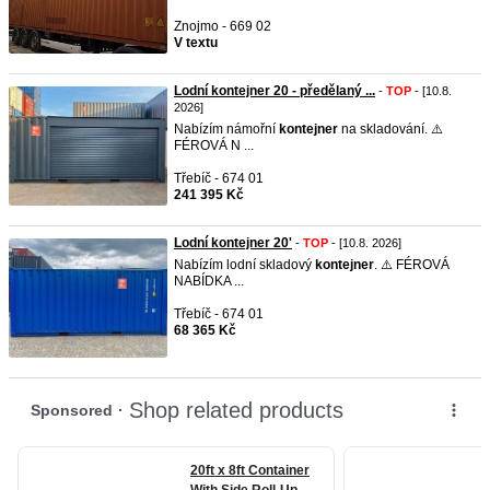
Znojmo - 669 02
V textu
Lodní kontejner 20 - předělaný ...
-
TOP
- [10.8.
2026]
Nabízím námořní
kontejner
na skladování. ⚠️
FÉROVÁ N ...
Třebíč - 674 01
241 395 Kč
Lodní kontejner 20'
-
TOP
- [10.8. 2026]
Nabízím lodní skladový
kontejner
. ⚠️ FÉROVÁ
NABÍDKA ...
Třebíč - 674 01
68 365 Kč