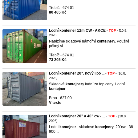
Třebíč - 674 01
80 465 Kč
Lodní kontejner 12m CW - AKCE
-
TOP
- [10.8.
2026]
Nabízíme skladové námořní
kontejner
y. Použité,
pěkný st ...
Třebíč - 674 01
73 205 Kč
Lodní kontejner 20", nový i po ...
-
TOP
- [10.8.
2026]
Skladové
kontejner
y lodní za top ceny: Lodní
kontejner
...
Brno - 627 00
V textu
Lodní kontejner 20" a 40" cw - ...
-
TOP
- [10.8.
2026]
Lodní
kontejner
- skladové
kontejner
y: 20"cw - 38
900 ...