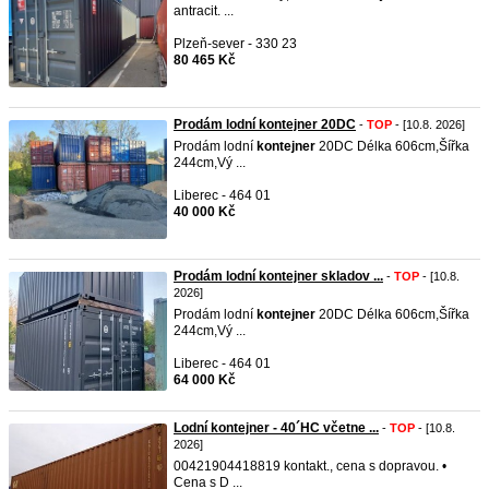
antracit. ...
Plzeň-sever - 330 23
80 465 Kč
Prodám lodní kontejner 20DC
-
TOP
- [10.8. 2026]
Prodám lodní
kontejner
20DC Délka 606cm,Šířka
244cm,Vý ...
Liberec - 464 01
40 000 Kč
Prodám lodní kontejner skladov ...
-
TOP
- [10.8.
2026]
Prodám lodní
kontejner
20DC Délka 606cm,Šířka
244cm,Vý ...
Liberec - 464 01
64 000 Kč
Lodní kontejner - 40´HC včetne ...
-
TOP
- [10.8.
2026]
00421904418819 kontakt., cena s dopravou. •
Cena s D ...