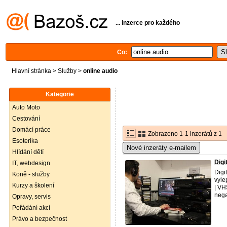
... inzerce pro každého
Co:
Hlavní stránka
>
Služby
>
online audio
Kategorie
Auto Moto
Cestování
Domácí práce
Zobrazeno 1-1 inzerátů z 1
Esoterika
Nové inzeráty e-mailem
Hlídání dětí
Digi
IT, webdesign
Digi
Koně - služby
vyle
Kurzy a školení
| VH
negat
Opravy, servis
Pořádání akcí
Právo a bezpečnost