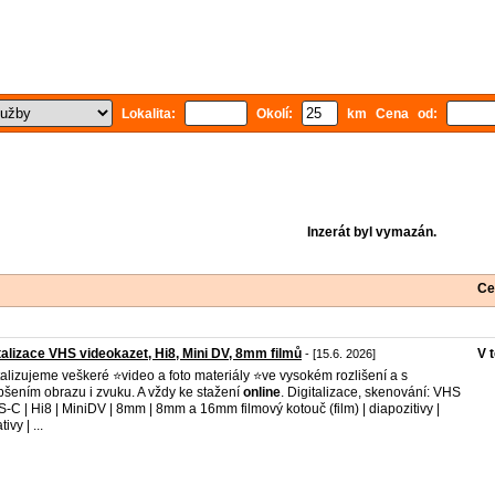
Lokalita:
Okolí:
km Cena od:
Inzerát byl vymazán.
Ce
talizace VHS videokazet, Hi8, Mini DV, 8mm filmů
V 
- [15.6. 2026]
talizujeme veškeré ⭐video a foto materiály ⭐ve vysokém rozlišení a s
pšením obrazu i zvuku. A vždy ke stažení
online
. Digitalizace, skenování: VHS
S-C | Hi8 | MiniDV | 8mm | 8mm a 16mm filmový kotouč (film) | diapozitivy |
ivy | ...