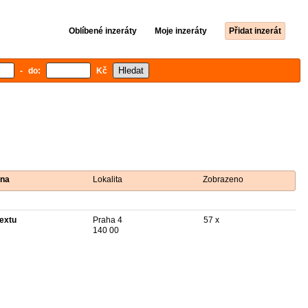
Oblíbené inzeráty
Moje inzeráty
Přidat inzerát
- do:
Kč
na
Lokalita
Zobrazeno
textu
Praha 4
57 x
140 00