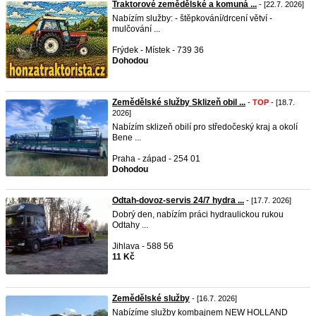
Traktorové zemědělské a komuná ...
- [22.7. 2026]
Nabízím služby: - štěpkování/drcení větví -
mulčování ...
Frýdek - Místek - 739 36
Dohodou
Zemědělské služby Sklizeň obil ...
-
TOP
- [18.7.
2026]
Nabízím sklizeň obilí pro středočeský kraj a okolí
Bene ...
Praha - západ - 254 01
Dohodou
Odtah-dovoz-servis 24/7 hydra ...
- [17.7. 2026]
Dobrý den, nabízím práci hydraulickou rukou
Odtahy ...
Jihlava - 588 56
11 Kč
Zemědělské služby
- [16.7. 2026]
Nabízíme služby kombajnem NEW HOLLAND