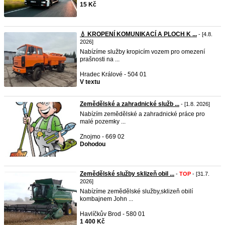
15 Kč
💧 KROPENÍ KOMUNIKACÍ A PLOCH K ...
- [4.8.
2026]
Nabízíme služby kropicím vozem pro omezení
prašnosti na ...
Hradec Králové - 504 01
V textu
Zemědělské a zahradnické služb ...
- [1.8. 2026]
Nabízím zemědělské a zahradnické práce pro
malé pozemky ...
Znojmo - 669 02
Dohodou
Zemědělské služby sklizeň obil ...
-
TOP
- [31.7.
2026]
Nabízíme zemědělské služby,sklizeň obilí
kombajnem John ...
Havlíčkův Brod - 580 01
1 400 Kč