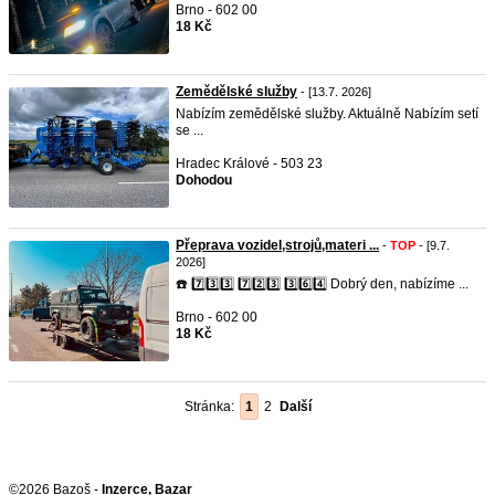
Brno - 602 00
18 Kč
Zemědělské služby
- [13.7. 2026]
Nabízím zemědělské služby. Aktuálně Nabízím setí
se ...
Hradec Králové - 503 23
Dohodou
Přeprava vozidel,strojů,materi ...
-
TOP
- [9.7.
2026]
☎️ 7️⃣3️⃣3️⃣ 7️⃣2️⃣3️⃣ 3️⃣6️⃣4️⃣ Dobrý den, nabízíme ...
Brno - 602 00
18 Kč
Stránka:
1
2
Další
©2026 Bazoš -
Inzerce, Bazar