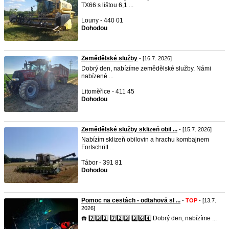
TX66 s lištou 6,1 ...
Louny - 440 01
Dohodou
Zemědělské služby
- [16.7. 2026]
Dobrý den, nabízíme zemědělské služby. Námi
nabízené ...
Litoměřice - 411 45
Dohodou
Zemědělské služby sklizeň obil ...
- [15.7. 2026]
Nabízím sklizeň obilovin a hrachu kombajnem
Fortschritt ...
Tábor - 391 81
Dohodou
Pomoc na cestách - odtahová sl ...
-
TOP
- [13.7.
2026]
☎️ 7️⃣3️⃣3️⃣ 7️⃣2️⃣3️⃣ 3️⃣6️⃣4️⃣ Dobrý den, nabízíme ...