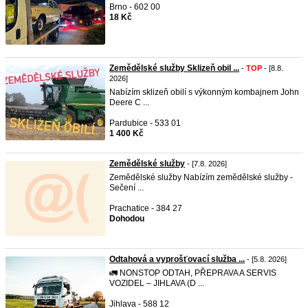
Brno - 602 00
18 Kč
Zemědělské služby Sklizeň obil ...
-
TOP
- [8.8.
2026]
Nabízím sklizeň obilí s výkonným kombajnem John
Deere C ...
Pardubice - 533 01
1 400 Kč
Zemědělské služby
- [7.8. 2026]
Zemědělské služby Nabízím zemědělské služby -
Sečení ...
Prachatice - 384 27
Dohodou
Odtahová a vyprošťovací služba ...
- [5.8. 2026]
🚛 NONSTOP ODTAH, PŘEPRAVA A SERVIS
VOZIDEL – JIHLAVA (D ...
Jihlava - 588 12