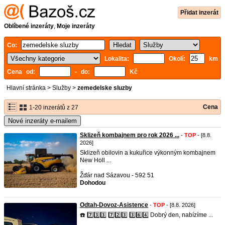
Přidat inzerát
Oblíbené inzeráty
,
Moje inzeráty
Co:
Lokalita:
Okolí:
km
Cena od:
- do:
Kč
Hlavní stránka
>
Služby
>
zemedelske sluzby
Cena
1-20 inzerátů z 27
Nové inzeráty e-mailem
Sklizeň kombajnem pro rok 2026 ...
-
TOP
- [8.8.
2026]
Sklizeň obilovin a kukuřice výkonným kombajnem
New Holl ...
Žďár nad Sázavou - 592 51
Dohodou
Odtah-Dovoz-Asistence
-
TOP
- [8.8. 2026]
☎️ 7️⃣3️⃣3️⃣ 7️⃣2️⃣3️⃣ 3️⃣6️⃣4️⃣ Dobrý den, nabízíme ...