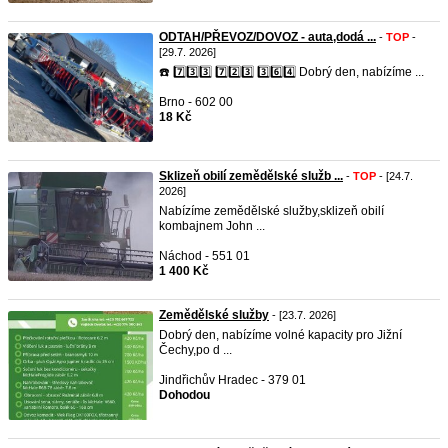
ODTAH/PŘEVOZ/DOVOZ - auta,dodá ...
-
TOP
-
[29.7. 2026]
☎️ 7️⃣3️⃣3️⃣ 7️⃣2️⃣3️⃣ 3️⃣6️⃣4️⃣ Dobrý den, nabízíme ...
Brno - 602 00
18 Kč
Sklizeň obilí zemědělské služb ...
-
TOP
- [24.7.
2026]
Nabízíme zemědělské služby,sklizeň obilí
kombajnem John ...
Náchod - 551 01
1 400 Kč
Zemědělské služby
- [23.7. 2026]
Dobrý den, nabízíme volné kapacity pro Jižní
Čechy,po d ...
Jindřichův Hradec - 379 01
Dohodou