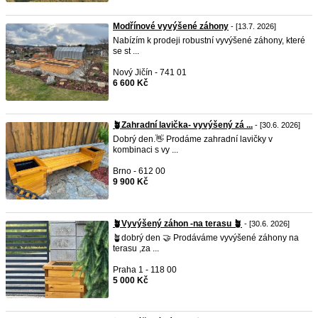
Modřínové vyvýšené záhony
- [13.7. 2026]
Nabízím k prodeji robustní vyvýšené záhony, které
se st ...
Nový Jičín - 741 01
6 600 Kč
🪴Zahradní lavička- vyvýšený zá ...
- [30.6. 2026]
Dobrý den.👋 Prodáme zahradní lavičky v
kombinaci s vy ...
Brno - 612 00
9 900 Kč
🪴Vyvýšený záhon -na terasu 🪴
- [30.6. 2026]
🪴dobrý den 🤝 Prodáváme vyvýšené záhony na
terasu ,za ...
Praha 1 - 118 00
5 000 Kč