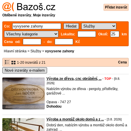
Přidat inzerát
Oblíbené inzeráty
,
Moje inzeráty
Co:
Lokalita:
Okolí:
km
Cena od:
- do:
Kč
Hlavní stránka
>
Služby
>
vyvysene zahony
Cena
1-20 inzerátů z 21
Nové inzeráty e-mailem
Výroba ze dřeva, cnc obrábění, ...
-
TOP
- [9.8.
2026]
Nabízím výrobu ze dřeva - pergoly, přístřešky,
garážové ...
Opava - 747 27
Dohodou
Výroba a montáž okolo domů a z ...
- [3.8. 2026]
Dobrý den, nabízím výrobu a montáž okolo domů a
zahrad. ...