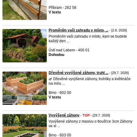
Příbram - 262 56
V textu
Proměním vaši zahradu v místo, ...
- [2.8. 2026]
Proměním vaši zahradu v místo, kam se budete
každý den ...
Ústí nad Labem - 400 01
Dohodou
Dřevěné vyvýšené záhony, truhl ...
- [29.7. 2026]
🌿 Dřevěné vyvýšené záhony, truhlíky a květináče
na míru ...
Brno - 602 00
V textu
Vyvýšené záhony
-
TOP
- [29.7. 2026]
Vyvýšené záhony z masivu o tloušťce 3cm Záhony
ve sl ...
Brno - 603 00