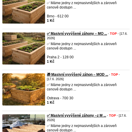
✅ Máme jedny z nejmasivnějších a zároveň
cenově dostupn ...
Brno - 612 00
1 Kč
✅ Masivní vyvýšené záhony – MO ...
-
TOP
- [17.6.
2026]
✅ Máme jedny z nejmasivnějších a zároveň
cenově dostupn ...
Praha 2 - 128 00
1 Kč
🎁 Masivní vyvýšený záhon – MOD ...
-
TOP
-
[17.6. 2026]
✅ Máme jedny z nejmasivnějších a zároveň
cenově dostupn ...
Ostrava - 700 30
1 Kč
✅ Masivní vyvýšené záhony –z M ...
-
TOP
- [17.6.
2026]
✅ Máme jedny z nejmasivnějších a zároveň
cenově dostupn ...