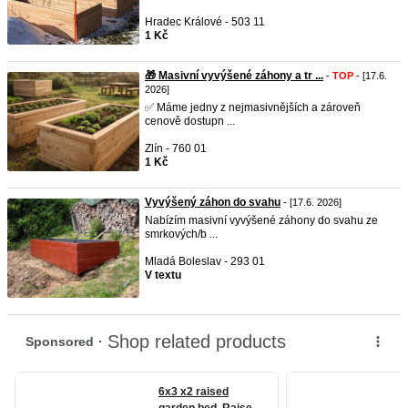
Hradec Králové - 503 11
1 Kč
🎁 Masivní vyvýšené záhony a tr ...
-
TOP
- [17.6.
2026]
✅ Máme jedny z nejmasivnějších a zároveň
cenově dostupn ...
Zlín - 760 01
1 Kč
Vyvýšený záhon do svahu
- [17.6. 2026]
Nabízím masivní vyvýšené záhony do svahu ze
smrkových/b ...
Mladá Boleslav - 293 01
V textu