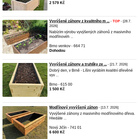
2 579 Kč
Vyvýšené záhony z kvalitního m ...
-
TOP
- [28.7.
2026]
Nabízím výrobu vyvýšených záhonů z masivního
modřínovéh ...
Brno venkov - 664 71
Dohodou
Vyvýšené záhony a truhlíky ze ...
- [21.7. 2026]
Dobrý den, v Brně - Líšni vyrábím kvalitní dřevěné
vyv ...
Brno - 615 00
1 500 Kč
Modřínový vyvýšený záhon
- [13.7. 2026]
Vyvýšené záhony z masivního modřínového dřeva.
Hledáte ...
Nový Jičín - 741 01
6 600 Kč