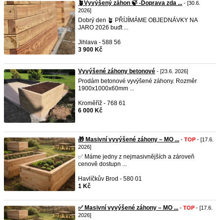
🪴Vyvýšený záhon 🍃 -Doprava zda ...
- [30.6.
2026]
Dobrý den 🪴 PŘÍJÍMÁME OBJEDNÁVKY NA
JARO 2026 buďt ...
Jihlava - 588 56
3 900 Kč
Vyvýšené záhony betonové
- [23.6. 2026]
Prodám betonové vyvýšené záhony. Rozměr
1900x1000x60mm ...
Kroměříž - 768 61
6 000 Kč
🎁 Masivní vyvýšené záhony – MO ...
-
TOP
- [17.6.
2026]
✅ Máme jedny z nejmasivnějších a zároveň
cenově dostupn ...
Havlíčkův Brod - 580 01
1 Kč
✅ Masivní vyvýšené záhony – MO ...
-
TOP
- [17.6.
2026]