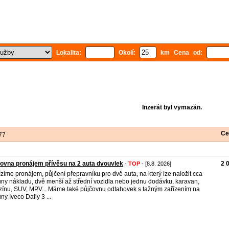
Lokalita:
Okolí:
km Cena od:
Inzerát byl vymazán.
Ce
77
ovna pronájem přívěsu na 2 auta dvouvlek
2 
-
TOP
- [8.8. 2026]
zíme pronájem, půjčení přepravníku pro dvě auta, na který lze naložit cca
uny nákladu, dvě menší až střední vozidla nebo jednu dodávku, karavan,
zínu, SUV, MPV... Máme také půjčovnu odtahovek s tažným zařízením na
ny Iveco Daily 3 ...