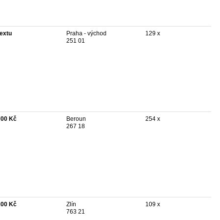
textu
Praha - východ
129 x
251 01
700 Kč
Beroun
254 x
267 18
200 Kč
Zlín
109 x
763 21