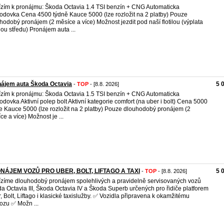
zím k pronájmu: Škoda Octavia 1.4 TSI benzín + CNG Automaticka
odovka Cena 4500 týdně Kauce 5000 (lze rozložit na 2 platby) Pouze
hodobý pronájem (2 měsíce a více) Možnost jezdit pod naší flotilou (výplata
ou středu) Pronájem auta ...
nájem auta Škoda Octavia
5 
-
TOP
- [8.8. 2026]
zím k pronájmu: Škoda Octavia 1.5 TSI benzín + CNG Automaticka
odovka Aktivní polep bolt Aktivní kategorie comfort (na uber i bolt) Cena 5000
e Kauce 5000 (lze rozložit na 2 platby) Pouze dlouhodobý pronájem (2
ce a více) Možnost je ...
NÁJEM VOZŮ PRO UBER, BOLT, LIFTAGO A TAXI
5 
-
TOP
- [8.8. 2026]
zíme dlouhodobý pronájem spolehlivých a pravidelně servisovaných vozů
a Octavia III, Škoda Octavia IV a Škoda Superb určených pro řidiče platforem
, Bolt, Liftago i klasické taxislužby. ✅ Vozidla připravena k okamžitému
ozu ✅ Možn ...