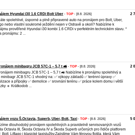
ájem Hyundai i30 1.6 CRDi Bolt Uber
2 
-
TOP
- [8.8. 2026]
áte spolehlivé, úsporné a plně připravené auto na pronájem pro Bolt, Uber,
ago nebo vlastní soukromé ježdění nejen v Ostravě a okolí? Nabízíme k
ájmu prověřené Hyundai i30 kombi 1.6 CRDi v perfektním technickém stavu. *
 pronájmu: 2 ...
ronájem minibagru JCB 57C-1 – 5,7 t 🚜
2 
-
TOP
- [8.8. 2026]
ronájem minibagru JCB 57C-1 – 5,7 t 🚜 Nabízíme k pronájmu spolehlivý a
ý minibagr JCB 57C-1 vhodný na: ✅ výkopy základů ✅ terénní úpravy ✅
lizace a přípojky ✅ demolice ✅ srovnání terénu ✅ práce kolem domu i větší
zky 🔹 Krátkodob ...
ájem vozu Š.Octavia, Superb, Uber, Bolt, Taxi
5 
-
TOP
- [8.8. 2026]
zíme dlouhodobý pronájem spolehlivých a pravidelně servisovaných vozů
a Octavia III, Škoda Octavia IV a Škoda Superb určených pro řidiče platforem
, Bolt, Liftago i klasické taxislužby.Zajistíme Vám férovou flotila, která Vám