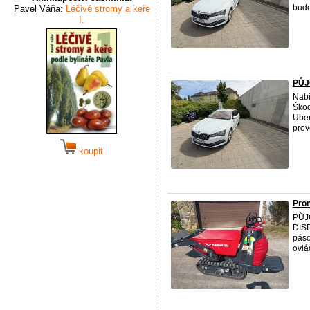
bude
Pavel Váňa:
Léčivé stromy a keře
I.
PŮJ
Nabí
Škod
Uber
prov
koupit
Pron
PŮJ
DISP
páso
ovlá