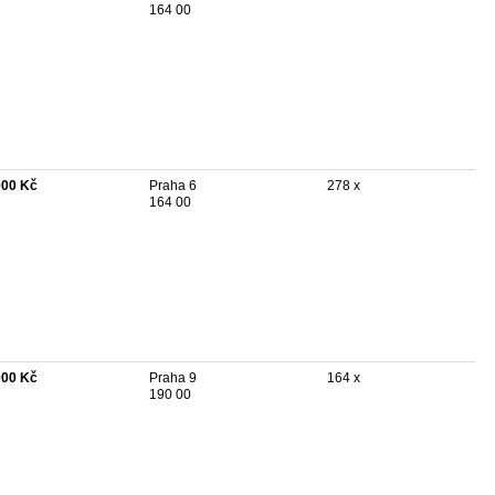
164 00
000 Kč
Praha 6
278 x
164 00
000 Kč
Praha 9
164 x
190 00