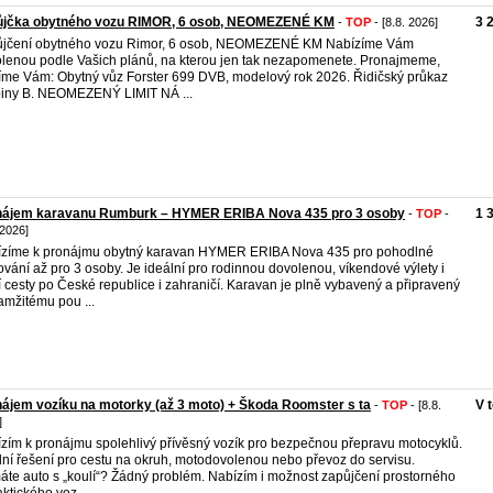
ůjčka obytného vozu RIMOR, 6 osob, NEOMEZENÉ KM
3 
-
TOP
- [8.8. 2026]
ůjčení obytného vozu Rimor, 6 osob, NEOMEZENÉ KM Nabízíme Vám
lenou podle Vašich plánů, na kterou jen tak nezapomenete. Pronajmeme,
íme Vám: Obytný vůz Forster 699 DVB, modelový rok 2026. Řidičský průkaz
iny B. NEOMEZENÝ LIMIT NÁ ...
nájem karavanu Rumburk – HYMER ERIBA Nova 435 pro 3 osoby
1 
-
TOP
-
 2026]
zíme k pronájmu obytný karavan HYMER ERIBA Nova 435 pro pohodlné
ování až pro 3 osoby. Je ideální pro rodinnou dovolenou, víkendové výlety i
í cesty po České republice i zahraničí. Karavan je plně vybavený a připravený
amžitému pou ...
ájem vozíku na motorky (až 3 moto) + Škoda Roomster s ta
V 
-
TOP
- [8.8.
]
zím k pronájmu spolehlivý přívěsný vozík pro bezpečnou přepravu motocyklů.
lní řešení pro cestu na okruh, motodovolenou nebo převoz do servisu.
te auto s „koulí“? Žádný problém. Nabízím i možnost zapůjčení prostorného