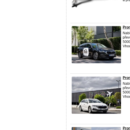
a pr
Pron
Nabí
přev
5000
Vhod
Pron
Nabí
přev
5000
Vhod
Pron