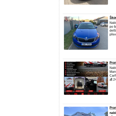
Škod
Nabí
po f
delš
přev
Pron
Nabí
Manu
CarP
💰 2
Pron
nab