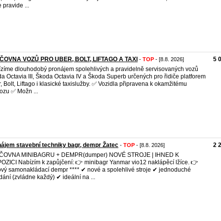
 pravide ...
ČOVNA VOZŮ PRO UBER, BOLT, LIFTAGO A TAXI
5 
-
TOP
- [8.8. 2026]
zíme dlouhodobý pronájem spolehlivých a pravidelně servisovaných vozů
a Octavia III, Škoda Octavia IV a Škoda Superb určených pro řidiče platforem
, Bolt, Liftago i klasické taxislužby. ✅ Vozidla připravena k okamžitému
ozu ✅ Možn ...
ájem stavební techniky bagr, dempr Žatec
2 
-
TOP
- [8.8. 2026]
ČOVNA MINIBAGRU + DEMPR(dumper) NOVÉ STROJE | IHNED K
OZICI Nabízím k zapůjčení: 👉 minibagr Yanmar vio12 naklápěcí lžíce. 👉
vý samonakládací dempr **** ✔ nové a spolehlivé stroje ✔ jednoduché
dání (zvládne každý) ✔ ideální na ...