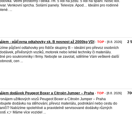
odovka. Velmi prostorný / délka 7m. 5 lidi na jizdu. 5 lidi na spaní. Nosič kol.
var. Venkovní sprcha. Solární panely. Televize. Apod… Ideálni pro rodinné
lené. ...
ájem - půjčovna odtahovky sk. B nosnost až 2000kg VDI
2 
-
TOP
- [8.8. 2026]
zíme půjčení odtahovky pro řidiče skupiny B – ideální pro převoz osobních
 dodávek, přívěsných vozíků, motorek nebo lehké techniky či materiálu.
né pro soukromníky i firmy. Nebojte se zavolat, sdělíme Vám veškeré další
obnosti, cen ...
nájem dodávek Peugeot Boxer a Citroën Jumper – Praha
70
-
TOP
- [8.8. 2026]
ronájem užitkových vozů Peugeot Boxer a Citroën Jumper – Praha
ebujete dodávku na stěhování, převoz materiálu, podnikání nebo cestu do
aničí? Nabízíme spolehlivé a pravidelně servisované dodávky různých
kostí. 👉 Máme více vozidel ...