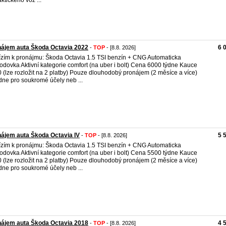
aktického voz ...
ájem auta Škoda Octavia 2022
6 
-
TOP
- [8.8. 2026]
zím k pronájmu: Škoda Octavia 1.5 TSI benzín + CNG Automaticka
odovka Aktivní kategorie comfort (na uber i bolt) Cena 6000 týdne Kauce
 (lze rozložit na 2 platby) Pouze dlouhodobý pronájem (2 měsíce a více)
ne pro soukromé účely neb ...
ájem auta Škoda Octavia IV
5 
-
TOP
- [8.8. 2026]
zím k pronájmu: Škoda Octavia 1.5 TSI benzín + CNG Automaticka
odovka Aktivní kategorie comfort (na uber i bolt) Cena 5500 týdne Kauce
 (lze rozložit na 2 platby) Pouze dlouhodobý pronájem (2 měsíce a více)
ne pro soukromé účely neb ...
ájem auta Škoda Octavia 2018
4 
-
TOP
- [8.8. 2026]