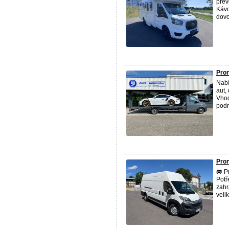
přev
Kávo
dovo
Pron
Nabí
aut,
Vhod
podr
Pro
🚐 P
Potř
zahr
veli