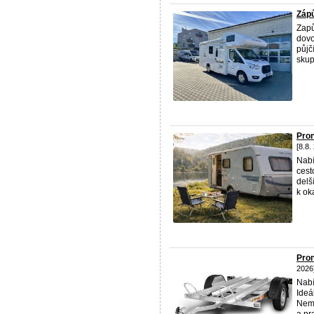
Záp
Zap
dovo
půjč
skup
Pro
[8.8.
Nabí
cest
delš
k ok
Pron
2026
Nabí
Ideá
Nemá