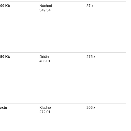
200 Kč
Náchod
87 x
549 54
350 Kč
Děčín
275 x
408 01
textu
Kladno
206 x
272 01