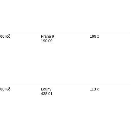
000 Kč
Praha 9
199 x
190 00
200 Kč
Louny
113 x
438 01