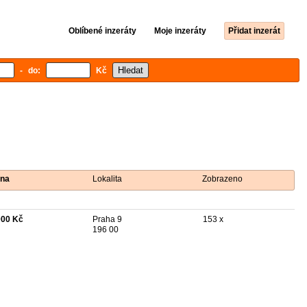
Oblíbené inzeráty
Moje inzeráty
Přidat inzerát
- do:
Kč
na
Lokalita
Zobrazeno
000 Kč
Praha 9
153 x
196 00