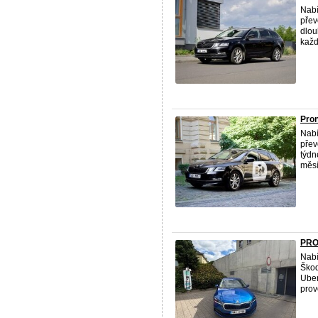
Nabí
přev
dlou
každ
Pro
Nabí
přev
týdn
měsí
PRO
Nabí
Škod
Uber
prov