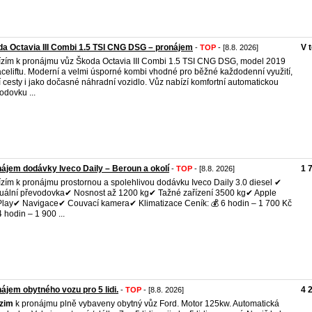
a Octavia III Combi 1.5 TSI CNG DSG – pronájem
V 
-
TOP
- [8.8. 2026]
zím k pronájmu vůz Škoda Octavia III Combi 1.5 TSI CNG DSG, model 2019
aceliftu. Moderní a velmi úsporné kombi vhodné pro běžné každodenní využití,
í cesty i jako dočasné náhradní vozidlo. Vůz nabízí komfortní automatickou
odovku ...
ájem dodávky Iveco Daily – Beroun a okolí
1 
-
TOP
- [8.8. 2026]
zím k pronájmu prostornou a spolehlivou dodávku Iveco Daily 3.0 diesel ✔
ální převodovka✔ Nosnost až 1200 kg✔ Tažné zařízení 3500 kg✔ Apple
lay✔ Navigace✔ Couvací kamera✔ Klimatizace Ceník: 💰 6 hodin – 1 700 Kč
4 hodin – 1 900 ...
ájem obytného vozu pro 5 lidi.
4 
-
TOP
- [8.8. 2026]
izim
k pronájmu plně vybaveny obytný vůz Ford. Motor 125kw. Automatická