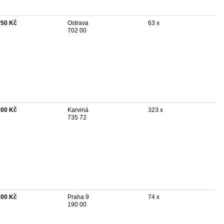
750 Kč
Ostrava
63 x
702 00
000 Kč
Karviná
323 x
735 72
000 Kč
Praha 9
74 x
190 00