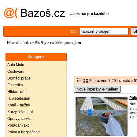
... inzerce pro každého
Co:
Hlavní stránka
>
Služby
>
nabizim pronajem
Kategorie
Auto Moto
Cestování
Domácí práce
Zobrazeno 1-20 inzerátů z 5
Esoterika
Nové inzeráty e-mailem
Hlídání dětí
Půjč
IT, webdesign
Nabí
Koně - služby
2,5t
Kurzy a školení
limu
3,5tu
Opravy, servis
Pořádání akcí
Právo a bezpečnost