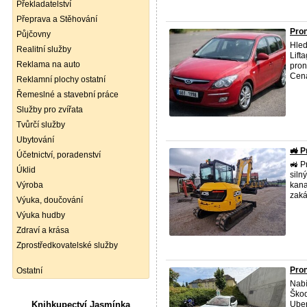
Překladatelství
Přeprava a Stěhování
Pron
Půjčovny
Hled
Realitní služby
Lift
Reklama na auto
pron
Cena
Reklamní plochy ostatní
Řemeslné a stavební práce
Služby pro zvířata
Tvůrčí služby
Ubytování
🚜 P
Účetnictví, poradenství
🚜 P
Úklid
siln
Výroba
kana
zaká
Výuka, doučování
Výuka hudby
Zdraví a krása
Zprostředkovatelské služby
Pron
Ostatní
Nabí
Škod
Knihkupectví Jasmínka
Uber