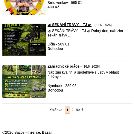
Brno venkov - 665 01
480 Kč
🌿 SEKÁNÍ TRÁVY – TJ 🌿
- [21.6. 2026]
🌿 SEKÁNÍ TRÁVY – TJ 🌿 Dobrý den, nabízím
sekání trávy ...
Jičín - 509 01
Dohodou
Zahradnické práce
- [16.6. 2026]
Nabízím kvalitní a spolehlivé služby v oblasti
údržby z ...
Nymburk - 289 03
Dohodou
Stránka:
1
2
Další
©2026 Bazoš -
Inzerce, Bazar