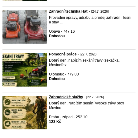
Zahradní technika Hať
- [24.7. 2026]
Provádím opravy, údržbu a prodej
zahrad
ní, lesní
a stav ...
Opava - 747 16
Dohodou
Pomocné práce
- [22.7. 2026]
Dobrý den, nabízím sekání trávy (sekačka,
křovinořez ...
Olomouc - 779 00
Dohodou
Zahradnické služby
- [22.7. 2026]
Dobrý den. Nabízím sekání vysoké trávy profi
křovino ...
Praha - západ - 252 10
123 Kč