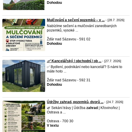
Dohodou
Mulčování a sečení pozemků – v ...
- [28.7. 2026]
Nabízíme sečení a mulčování zanedbaných
pozemků, vysoké ...
Žďár nad Sázavou - 591 02
Dohodou
.✅ Kancelářský / obchodní / ob ...
- [27.7. 2026]
✅ Bydlení, podnikání nebo kancelář? S námi to
máte hoto ...
Žďár nad Sázavou - 592 31
Dohodou
Údržby zahrad, pozemků, dvorů ...
- [24.7. 2026]
🌿 Sekání trávy | Údržba
zahrad
| Křovinořez |
Ostrava a ...
Ostrava - 700 30
V textu