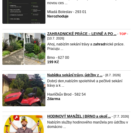
novou ces ...
Mladá Boleslav - 293 01
Nerozhoduje
ZAHRADNICKÉ PRÁCE – LEVNĚ A PO ...
-
TOP
-
[10.7. 2026]
Ahoj, nabízím sekání trávy a
zahrad
nické práce.
Pracuju ...
Brno - 627 00
199 Kč
Nabídka sekání trávy, údržby z ...
- [8.7. 2026]
Dobrý den,nabízím spolehlivé a pečlivé sekání
trávy a k ...
Havlíčkův Brod - 582 54
Zdarma
HODINOVÝ MANŽEL | BRNO a okolí ...
- [7.7. 2026]
Nabízím služby hodinového manžela pro údržbu v
domácno ...