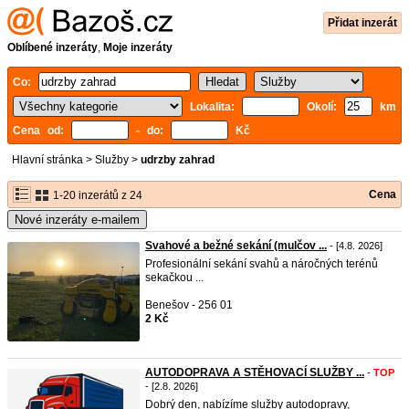
Přidat inzerát
Oblíbené inzeráty
,
Moje inzeráty
Co:
Lokalita:
Okolí:
km
Cena od:
- do:
Kč
Hlavní stránka
>
Služby
>
udrzby zahrad
Cena
1-20 inzerátů z 24
Nové inzeráty e-mailem
Svahové a bežné sekání (mulčov ...
- [4.8. 2026]
Profesionální sekání svahů a náročných terénů
sekačkou ...
Benešov - 256 01
2 Kč
AUTODOPRAVA A STĚHOVACÍ SLUŽBY ...
-
TOP
- [2.8. 2026]
Dobrý den, nabízíme služby autodopravy,