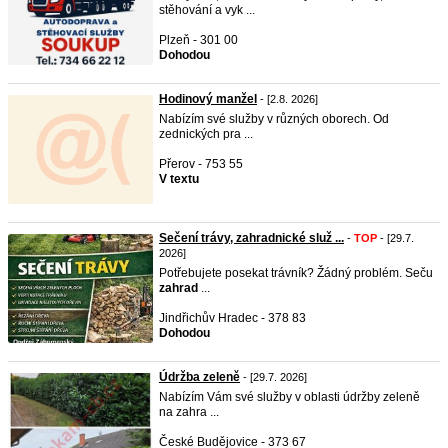
stěhování a vyk ...
Plzeň - 301 00
Dohodou
Hodinový manžel
- [2.8. 2026]
Nabízím své služby v různých oborech. Od
zednických pra ...
Přerov - 753 55
V textu
Sečení trávy, zahradnické služ ...
-
TOP
- [29.7.
2026]
Potřebujete posekat trávník? Žádný problém. Seču
zahrad
...
Jindřichův Hradec - 378 83
Dohodou
Údržba zeleně
- [29.7. 2026]
Nabízím Vám své služby v oblasti údržby zeleně
na zahra ...
České Budějovice - 373 67