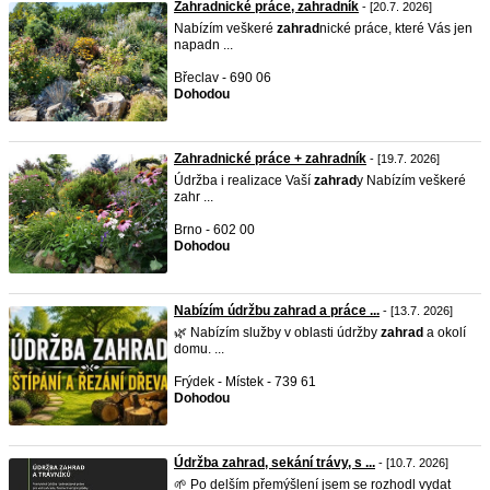
Zahradnické práce, zahradník
- [20.7. 2026]
Nabízím veškeré
zahrad
nické práce, které Vás jen
napadn ...
Břeclav - 690 06
Dohodou
Zahradnické práce + zahradník
- [19.7. 2026]
Údržba i realizace Vaší
zahrad
y Nabízím veškeré
zahr ...
Brno - 602 00
Dohodou
Nabízím údržbu zahrad a práce ...
- [13.7. 2026]
🌿 Nabízím služby v oblasti údržby
zahrad
a okolí
domu. ...
Frýdek - Místek - 739 61
Dohodou
Údržba zahrad, sekání trávy, s ...
- [10.7. 2026]
🌱 Po delším přemýšlení jsem se rozhodl vydat